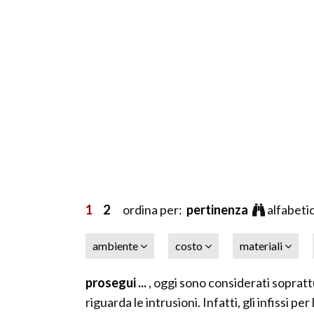
1
2
ordina per:
pertinenza
alfabeti
ambiente
costo
materiali
prosegui ...
, oggi sono considerati sopratt
riguarda le intrusioni. Infatti, gli infissi 