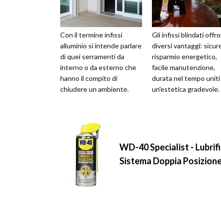
Con il termine infissi
Gli infissi blindati offr
alluminio si intende parlare
diversi vantaggi: sicur
di quei serramenti da
risparmio energetico,
interno o da esterno che
facile manutenzione,
hanno il compito di
durata nel tempo uniti
chiudere un ambiente.
un'estetica gradevole.
WD-40 Specialist - Lubrifi
Sistema Doppia Posizione