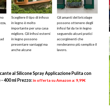
ono
Scegliere il tipo di infisso
Gli amanti del bricolage
ezza,
in legno è molto
possono ottenere degli
importante per una casa
infissi fai da te in legno
migliore. Gli infissi esterni
seguendo alcuni pratici
 ad
in legno possono
accorgimenti che
presentare vantaggi ma
renderanno più semplice il
anche alcune
lavoro.
problematiche.
cante al Silicone Spray Applicazione Pulita con
 - 400 ml
Prezzo:
in offerta su Amazon a: 9,99€