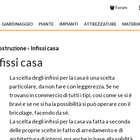
Forum
GIARDINAGGIO
PIANTE
IMPIANTI
ATTREZZATURE
MATERIA
costruzione
»
Infissi casa
fissi casa
La scelta degli infissi per la casa è una scelta
particolare, da non fare con leggerezza. Se ne
trovano in commercio di tutti i tipi, così come se si è
bravi e se ne si ha la possibilità si può operare con il
bricolage, facendo da sè.
La scelta degli infissi per la casa va fatta a seconda
delle proprie scelte in fatto di arredamento e di
architettura di interni, ma anche in base alla solidità