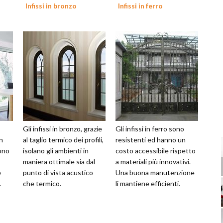
Infissi in bronzo
Infissi in ferro
Gli infissi in bronzo, grazie
Gli infissi in ferro sono
in
al taglio termico dei profili,
resistenti ed hanno un
sono
isolano gli ambienti in
costo accessibile rispetto
maniera ottimale sia dal
a materiali più innovativi.
e
punto di vista acustico
Una buona manutenzione
.
che termico.
li mantiene efficienti.