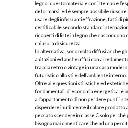
legno: questo materiale con il tempo e l'es
deformarsi, ed è sempre possibile riuscire 
usare degli infissi antieffrazione, fatti di p
certificabile secondo standard internaziona
ricoperti di liste in legno che nascondono c
chiusura di sicurezza.
In alternativa, sono molto diffusi anche gli
abitazioni ed anche uffici con arredamen
traccia retro o vintage in una casa modern
futuristico allo stile dell'ambiente interno.
Oltre alle questioni stilistiche ed estetiche
fondamentali, di economia energetica: è im
all'appartamento di non perdere punti in te
disperdere inutilmente il calore prodotto a
peccato scendere in classe C solo perché gl
bisogna mai dimenticare che ad una perdi