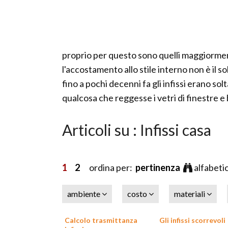
proprio per questo sono quelli maggiormente
l'accostamento allo stile interno non è il s
fino a pochi decenni fa gli infissi erano s
qualcosa che reggesse i vetri di finestre e
Articoli su : Infissi casa
1
2
ordina per:
pertinenza
alfabeti
ambiente
costo
materiali
Calcolo trasmittanza
Gli infissi scorrevoli