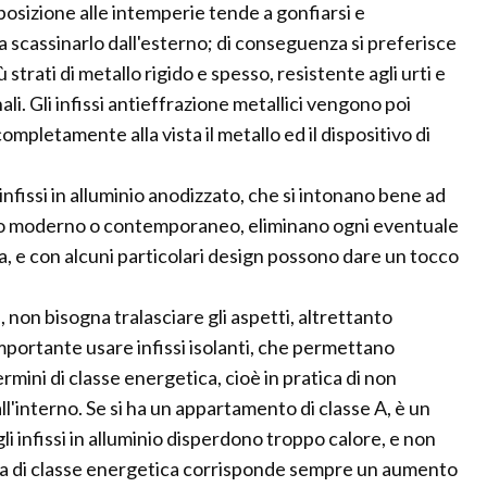
posizione alle intemperie tende a gonfiarsi e
a scassinarlo dall'esterno; di conseguenza si preferisce
iù strati di metallo rigido e spesso, resistente agli urti e
li. Gli infissi antieffrazione metallici vengono poi
ompletamente alla vista il metallo ed il dispositivo di
 infissi in alluminio anodizzato, che si intonano bene ad
to moderno o contemporaneo, eliminano ogni eventuale
a, e con alcuni particolari design possono dare un tocco
, non bisogna tralasciare gli aspetti, altrettanto
portante usare infissi isolanti, che permettano
rmini di classe energetica, cioè in pratica di non
ll'interno. Se si ha un appartamento di classe A, è un
i infissi in alluminio disperdono troppo calore, e non
ta di classe energetica corrisponde sempre un aumento