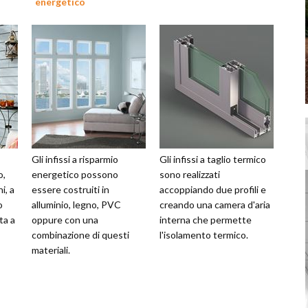
energetico
Gli infissi a risparmio
Gli infissi a taglio termico
o,
energetico possono
sono realizzati
i, a
essere costruiti in
accoppiando due profili e
o
alluminio, legno, PVC
creando una camera d'aria
ta a
oppure con una
interna che permette
combinazione di questi
l'isolamento termico.
materiali.