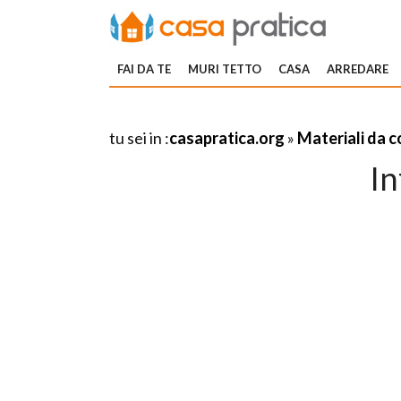
FAI DA TE
MURI TETTO
CASA
ARREDARE
tu sei in :
casapratica.org
»
Materiali da 
In