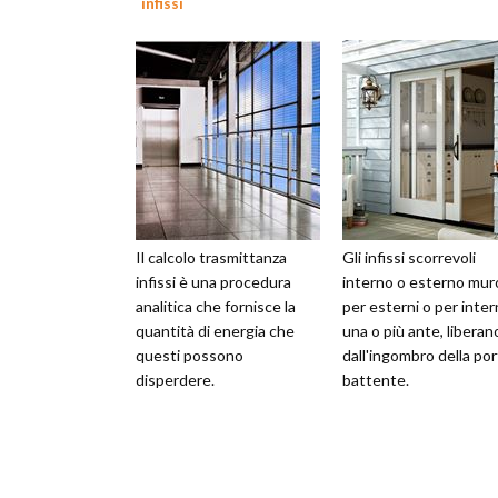
infissi
Il calcolo trasmittanza
Gli infissi scorrevoli
infissi è una procedura
interno o esterno mur
analitica che fornisce la
per esterni o per intern
quantità di energia che
una o più ante, liberan
questi possono
dall'ingombro della por
disperdere.
battente.