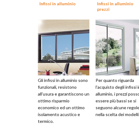
Infissi in alluminio
Infissi in alluminio
prezzi
Gli infissi in alluminio sono
Per quanto riguarda
funzionali, resistono
l'acquisto degli infissi 
all'usura e garantiscono un
alluminio, i prezzi pos
ottimo risparmio
essere più bassi se si
economico ed un ottimo
seguono alcune regol
isolamento acustico e
nella scelta dei modelli
termico.