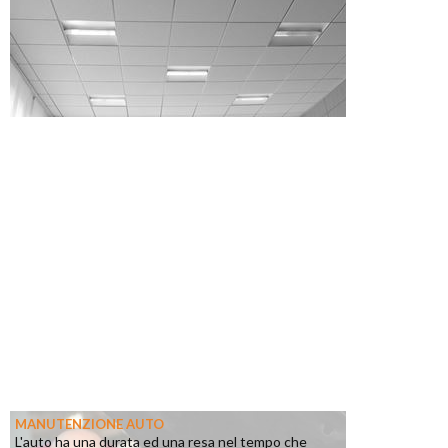
MANUTENZIONE AUTO
L'auto ha una durata ed una resa nel tempo che