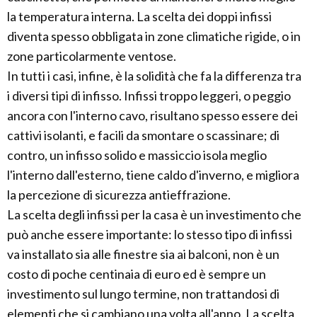
la temperatura interna. La scelta dei doppi infissi
diventa spesso obbligata in zone climatiche rigide, o in
zone particolarmente ventose.
In tutti i casi, infine, è la solidità che fa la differenza tra
i diversi tipi di infisso. Infissi troppo leggeri, o peggio
ancora con l'interno cavo, risultano spesso essere dei
cattivi isolanti, e facili da smontare o scassinare; di
contro, un infisso solido e massiccio isola meglio
l'interno dall'esterno, tiene caldo d'inverno, e migliora
la percezione di sicurezza antieffrazione.
La scelta degli infissi per la casa è un investimento che
può anche essere importante: lo stesso tipo di infissi
va installato sia alle finestre sia ai balconi, non è un
costo di poche centinaia di euro ed è sempre un
investimento sul lungo termine, non trattandosi di
elementi che si cambiano una volta all'anno. La scelta