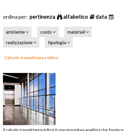
ordina per:
pertinenza
alfabetico
data
ambiente
costo
materiali
realizzazione
tipologia
Calcolo trasmittanza infissi
Il calcolo trasmittanza infissi è una procedura analitica che fornisce