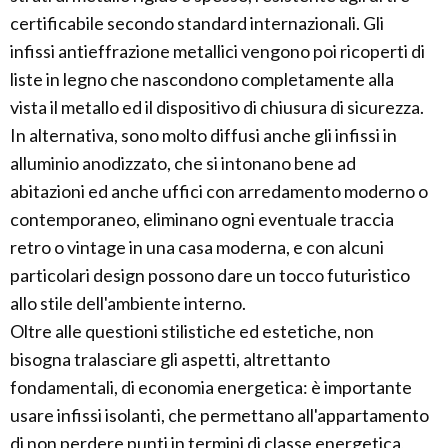
certificabile secondo standard internazionali. Gli
infissi antieffrazione metallici vengono poi ricoperti di
liste in legno che nascondono completamente alla
vista il metallo ed il dispositivo di chiusura di sicurezza.
In alternativa, sono molto diffusi anche gli infissi in
alluminio anodizzato, che si intonano bene ad
abitazioni ed anche uffici con arredamento moderno o
contemporaneo, eliminano ogni eventuale traccia
retro o vintage in una casa moderna, e con alcuni
particolari design possono dare un tocco futuristico
allo stile dell'ambiente interno.
Oltre alle questioni stilistiche ed estetiche, non
bisogna tralasciare gli aspetti, altrettanto
fondamentali, di economia energetica: è importante
usare infissi isolanti, che permettano all'appartamento
di non perdere punti in termini di classe energetica,