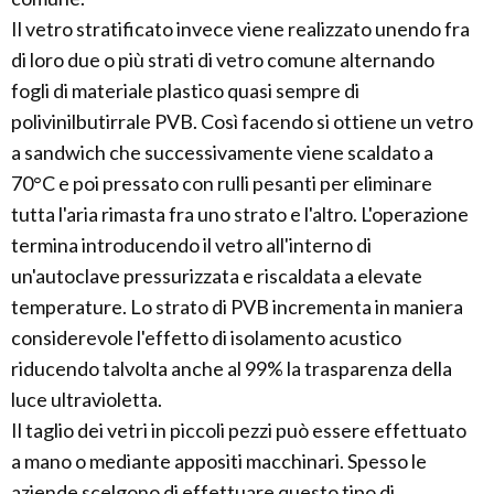
Il vetro stratificato invece viene realizzato unendo fra
di loro due o più strati di vetro comune alternando
fogli di materiale plastico quasi sempre di
polivinilbutirrale PVB. Così facendo si ottiene un vetro
a sandwich che successivamente viene scaldato a
70°C e poi pressato con rulli pesanti per eliminare
tutta l'aria rimasta fra uno strato e l'altro. L'operazione
termina introducendo il vetro all'interno di
un'autoclave pressurizzata e riscaldata a elevate
temperature. Lo strato di PVB incrementa in maniera
considerevole l'effetto di isolamento acustico
riducendo talvolta anche al 99% la trasparenza della
luce ultravioletta.
Il taglio dei vetri in piccoli pezzi può essere effettuato
a mano o mediante appositi macchinari. Spesso le
aziende scelgono di effettuare questo tipo di