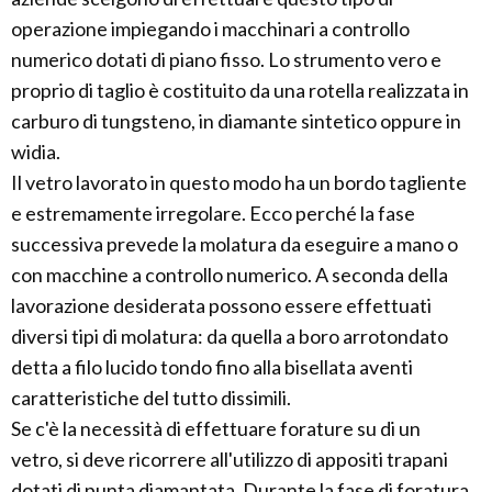
operazione impiegando i macchinari a controllo
numerico dotati di piano fisso. Lo strumento vero e
proprio di taglio è costituito da una rotella realizzata in
carburo di tungsteno, in diamante sintetico oppure in
widia.
Il vetro lavorato in questo modo ha un bordo tagliente
e estremamente irregolare. Ecco perché la fase
successiva prevede la molatura da eseguire a mano o
con macchine a controllo numerico. A seconda della
lavorazione desiderata possono essere effettuati
diversi tipi di molatura: da quella a boro arrotondato
detta a filo lucido tondo fino alla bisellata aventi
caratteristiche del tutto dissimili.
Se c'è la necessità di effettuare forature su di un
vetro, si deve ricorrere all'utilizzo di appositi trapani
dotati di punta diamantata. Durante la fase di foratura