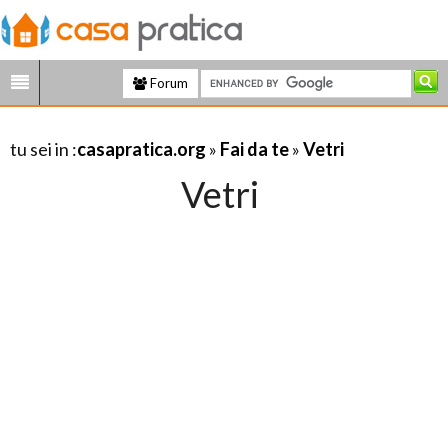
Forum
tu sei in :
casapratica.org
»
Fai da te
»
Vetri
Vetri