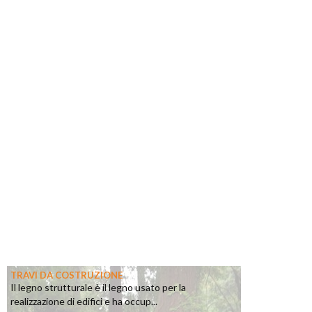
TRAVI DA COSTRUZIONE
Il legno strutturale è il legno usato per la
realizzazione di edifici e ha occup...