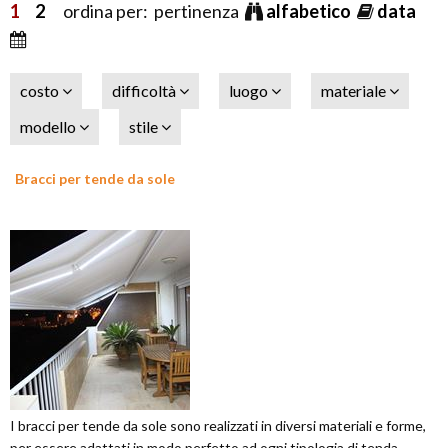
1
2
ordina per: pertinenza
alfabetico
data
costo
difficoltà
luogo
materiale
modello
stile
Bracci per tende da sole
I bracci per tende da sole sono realizzati in diversi materiali e forme,
per essere adattati in modo perfetto ad ogni tipologia di tenda.