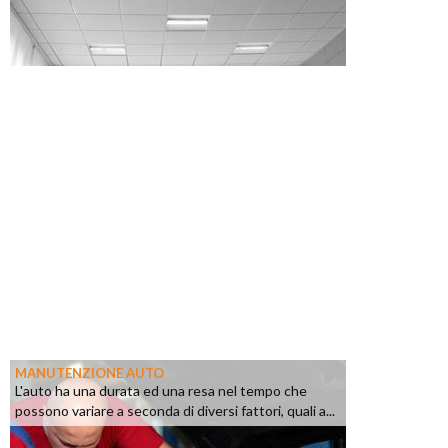
MANUTENZIONE AUTO
L'auto ha una durata ed una resa nel tempo che
possono variare a seconda di diversi fattori, quali a...