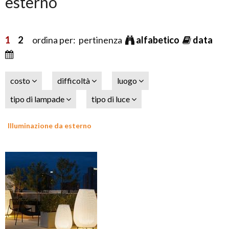
esterno
1
2
ordina per: pertinenza
alfabetico
data
costo
difficoltà
luogo
tipo di lampade
tipo di luce
Illuminazione da esterno