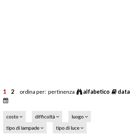
1
2
ordina per: pertinenza
alfabetico
data
costo
difficoltà
luogo
tipo di lampade
tipo di luce