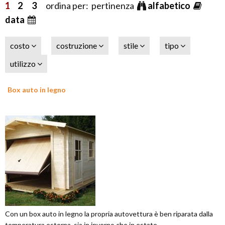
1
2
3
ordina per: pertinenza
alfabetico
data
costo
costruzione
stile
tipo
utilizzo
Box auto in legno
Con un box auto in legno la propria autovettura è ben riparata dalla
temperatura esterna, sia in inverno che in estate.