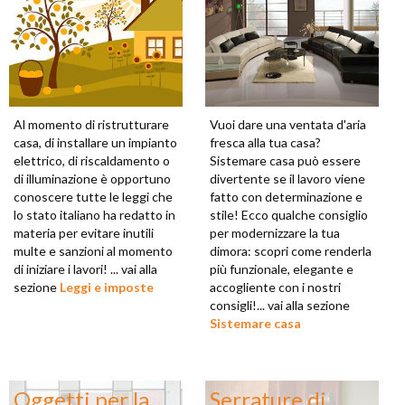
Al momento di ristrutturare
Vuoi dare una ventata d'aria
casa, di installare un impianto
fresca alla tua casa?
elettrico, di riscaldamento o
Sistemare casa può essere
di illuminazione è opportuno
divertente se il lavoro viene
conoscere tutte le leggi che
fatto con determinazione e
lo stato italiano ha redatto in
stile! Ecco qualche consiglio
materia per evitare inutili
per modernizzare la tua
multe e sanzioni al momento
dimora: scopri come renderla
di iniziare i lavori! ... vai alla
più funzionale, elegante e
sezione
Leggi e imposte
accogliente con i nostri
consigli!... vai alla sezione
Sistemare casa
Oggetti per la
Serrature di