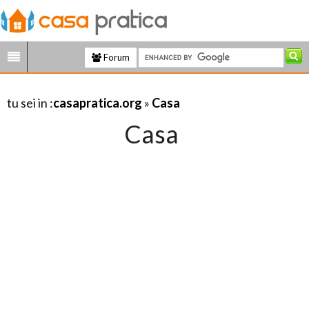
Forum
tu sei in :
casapratica.org
»
Casa
Casa