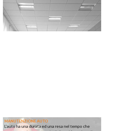
MANUTENZIONE AUTO
L'auto ha una durata ed una resa nel tempo che