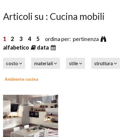
Articoli su : Cucina mobili
1
2
3
4
5
ordina per: pertinenza
alfabetico
data
costo
materiali
stile
struttura
Ambiente cucina