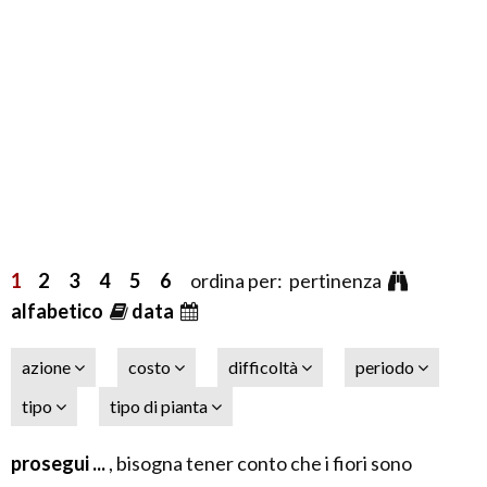
1
2
3
4
5
6
ordina per: pertinenza
alfabetico
data
azione
costo
difficoltà
periodo
tipo
tipo di pianta
prosegui ...
, bisogna tener conto che i fiori sono