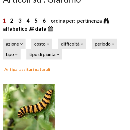
1
2
3
4
5
6
ordina per: pertinenza
alfabetico
data
azione
costo
difficoltà
periodo
tipo
tipo di pianta
Antiparassitari naturali