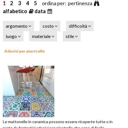
1
2
3
4
5
ordina per: pertinenza
alfabetico
data
argomento
costo
difficoltà
luogo
materiale
stile
Adesivi per piastrelle
Le mattonelle in ceramica possono essere ricoperte tutte o in
parte da fantastici adesivi per piastrelle che sono di facile