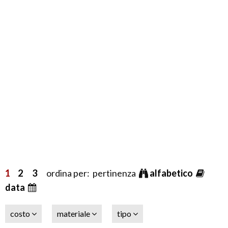
1
2
3
ordina per: pertinenza
alfabetico
data
costo
materiale
tipo