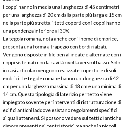
I coppi hanno in media una lunghezza di 45 centimetri
per una larghezza di 20 cm dalla parte più larga e 15 cm
nella parte più stretta. i tetti coperti con i coppi hanno
una pendenza inferiore al 30%.
La tegola romana, nota anche con il nome di embrice,
presenta una forma a trapezio con bordi rialzati.
Vengono disposte in file ben allineate e alternate con i
coppi sistemati con la cavità rivolta verso il basso. Solo
in casi articolari vengono realizzate coperture di soli
embrici. Le tegole romane hanno una lunghezza di 42
cm per una larghezza massima di 18 cm e una minima di
14 cm. Questa tipologia di laterizio per tetto viene
impiegato sovente per interventi di ristrutturazione di
edifici antichi laddove esistano regolamenti specifici
ai quali attenersi. Si possono vedere sui tetti di antiche
dimore presenti nei centri storici ma anche in piccoli