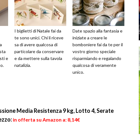
I biglietti di Natale fai da
Date spazio alla fantasia e
te sono unici. Chi li riceve
iniziate a creare le
a
sa di avere qualcosa di
bomboniere fai da te per il
sta
particolare da conservare
vostro giorno speciale
sti e
e da mettere sulla tavola
risparmiando e regalando
o.
natalizia.
qualcosa di veramente
unico.
ione Media Resistenza 9 kg, Lotto 4, Serate
ezzo:
in offerta su Amazon a: 8,14€