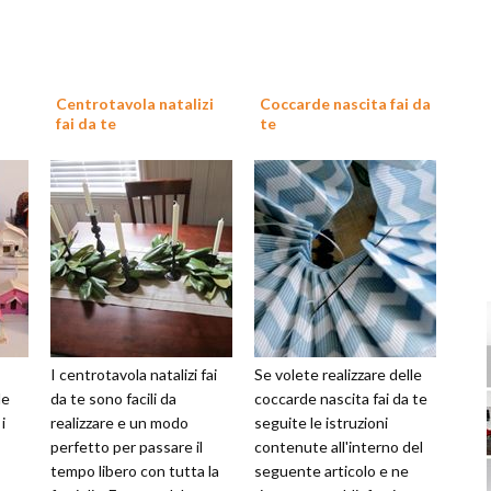
Centrotavola natalizi
Coccarde nascita fai da
fai da te
te
I centrotavola natalizi fai
Se volete realizzare delle
le
da te sono facili da
coccarde nascita fai da te
i
realizzare e un modo
seguite le istruzioni
perfetto per passare il
contenute all'interno del
tempo libero con tutta la
seguente articolo e ne