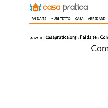
FAI DA TE
MURI TETTO
CASA
ARREDARE
tu sei in :
casapratica.org
»
Fai da te
»
Com
Com