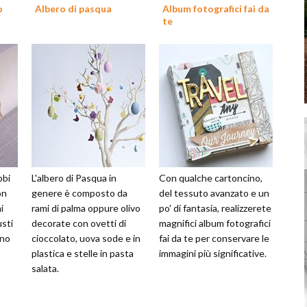
o
Albero di pasqua
Album fotografici fai da
te
bbi
L'albero di Pasqua in
Con qualche cartoncino,
on
genere è composto da
del tessuto avanzato e un
i
rami di palma oppure olivo
po' di fantasia, realizzerete
usti
decorate con ovetti di
magnifici album fotografici
ono
cioccolato, uova sode e in
fai da te per conservare le
plastica e stelle in pasta
immagini più significative.
salata.