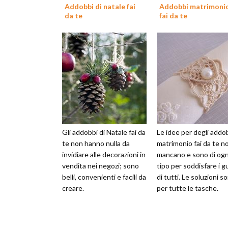
Addobbi di natale fai
Addobbi matrimoni
da te
fai da te
Gli addobbi di Natale fai da
Le idee per degli addo
te non hanno nulla da
matrimonio fai da te n
invidiare alle decorazioni in
mancano e sono di ogn
vendita nei negozi; sono
tipo per soddisfare i g
belli, convenienti e facili da
di tutti. Le soluzioni s
creare.
per tutte le tasche.