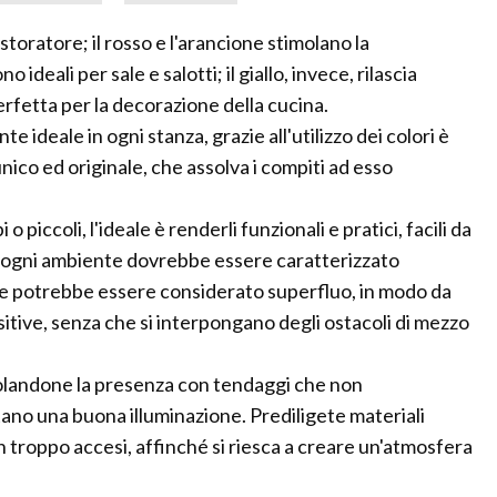
storatore; il rosso e l'arancione stimolano la
ideali per sale e salotti; il giallo, invece, rilascia
rfetta per la decorazione della cucina.
 ideale in ogni stanza, grazie all'utilizzo dei colori è
ico ed originale, che assolva i compiti ad esso
piccoli, l'ideale è renderli funzionali e pratici, facili da
e ogni ambiente dovrebbe essere caratterizzato
 che potrebbe essere considerato superfluo, in modo da
sitive, senza che si interpongano degli ostacoli di mezzo
evolandone la presenza con tendaggi che non
no una buona illuminazione. Prediligete materiali
 non troppo accesi, affinché si riesca a creare un'atmosfera