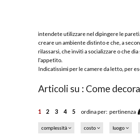
intendete utilizzare nel dipingere le paret
creare un ambiente distinto e che, a secon
rilassarsi, che inviti a socializzare o che d
l'appetito.
Indicatissimi per le camere da letto, per es
Articoli su : Come decor
1
2
3
4
5
ordina per: pertinenza
complessità
costo
luogo