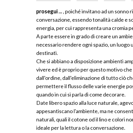
prosegui ...
, poiché invitano ad un sonno ri
conversazione, essendo tonalità calde e sono 
energia, per cui rappresenta una cromia pe
A parte essere in grado di creare un ambiente
necessario rendere ogni spazio, un luogo un
destinati.
Che si abbiano a disposizione ambienti ampi o 
vivere ed è proprio per questo motivo ch
dall'ordine, dall'eliminazione di tutto ciò
permettere il flusso delle varie energie po
quando in cui si parla di come decorare.
Date libero spazio alla luce naturale, ag
appesantiscano l'ambiente, ma ne consenta
naturali, quali il cotone od il lino e colori
ideale per la lettura o la conversazione.