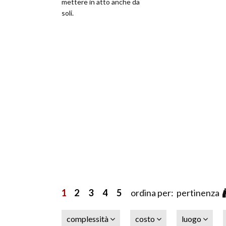
mettere in atto anche da
soli.
1
2
3
4
5
ordina per: pertinenza
complessità
costo
luogo