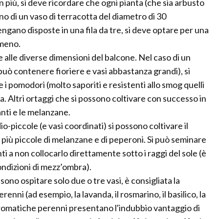
n più, si deve ricordare che ogni pianta (che sia arbusto
no di un vaso di terracotta del diametro di 30
engano disposte in una fila da tre, si deve optare per una
lmeno.
 alle diverse dimensioni del balcone. Nel caso di un
ò contenere fioriere e vasi abbastanza grandi), si
 i pomodori (molto saporiti e resistenti allo smog quelli
ta. Altri ortaggi che si possono coltivare con successo in
nti e le melanzane.
-piccole (e vasi coordinati) si possono coltivare il
tà più piccole di melanzane e di peperoni. Si può seminare
i a non collocarlo direttamente sotto i raggi del sole (è
ondizioni di mezz’ombra).
sono ospitare solo due o tre vasi, è consigliata la
enni (ad esempio, la lavanda, il rosmarino, il basilico, la
 aromatiche perenni presentano l'indubbio vantaggio di