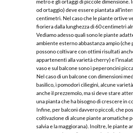
metro e gli ortaggi di piccole dimensione. I
od ortaggio) deve essere piantata all'inter
centimetri. Nel caso che le piante ortive v
fioriera dalla lunghezza di 60 centimetri a
Vediamo adesso quali sono le piante adatte
ambiente esterno abbastanza ampio (che pu
possono coltivare con ottimi risultati anche
appartenenti alla varietà cherry) e l'insala
vaso e sul balcone sono i peperoncini picca
Nel caso di un balcone con dimensioni medio
basilico, i pomodori ciliegini, alcune varie
anche il prezzemolo, ma si deve stare attent
una pianta che ha bisogno di crescere in c
Infine, per balconi davvero piccoli, che pos
coltivazione di alcune piante aromatiche per
salvia e la maggiorana). Inoltre, le piante