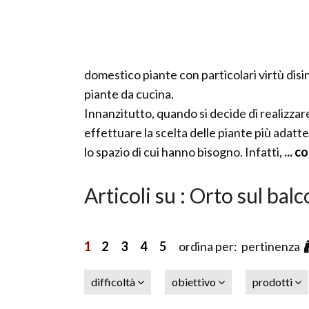
domestico piante con particolari virtù disi
piante da cucina.
Innanzitutto, quando si decide di realizzar
effettuare la scelta delle piante più adatte
lo spazio di cui hanno bisogno. Infatti,
... c
Articoli su : Orto sul bal
1
2
3
4
5
ordina per: pertinenza
difficoltà
obiettivo
prodotti