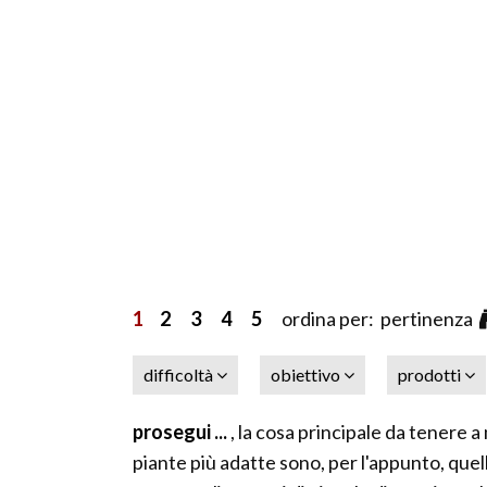
1
2
3
4
5
ordina per: pertinenza
difficoltà
obiettivo
prodotti
prosegui ...
, la cosa principale da tenere a
piante più adatte sono, per l'appunto, que