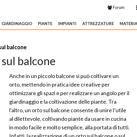
Forum
GIARDINAGGIO
PIANTE
IMPIANTI
ATTREZZATURE
MATERIA
sul balcone
 sul balcone
Anche in un piccolo balcone si può coltivare un
orto, mettendo in pratica idee creative per
ottimizzare gli spazi e per realizzare un angolo per il
giardinaggio e la coltivazione delle piante. Tra
l'altro, un orto sul balcone consente di unire l’utile
al dilettevole, coltivando piante da usare in cucina
in modo facile e molto semplice, alla portata di tutti.
Infatti, la realizzazione di un orto sul balcone o sul