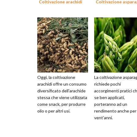
Coltivazione arachidi
Coltivazione aspara
Oggi, la coltivazione
La coltivazione asparag
arachidi offre un consumo
richiede pochi
diversificato dell'arachide
accorgimenti pratici ch
stessa che viene utilizzata
se ben applicati,
come snack, per produrre
porteranno ad un
olio o per altri usi.
rendimento anche per
vent'anni.