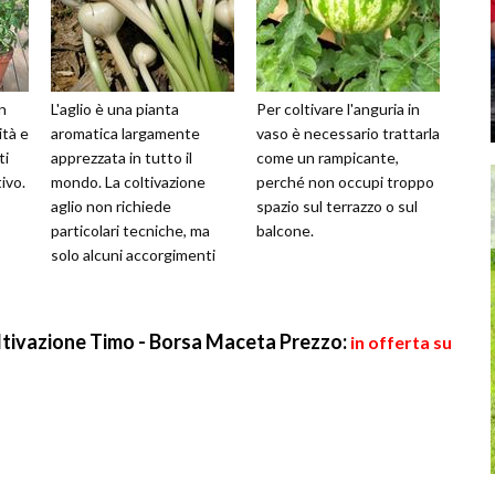
n
L'aglio è una pianta
Per coltivare l'anguria in
ità e
aromatica largamente
vaso è necessario trattarla
ti
apprezzata in tutto il
come un rampicante,
ivo.
mondo. La coltivazione
perché non occupi troppo
aglio non richiede
spazio sul terrazzo o sul
particolari tecniche, ma
balcone.
solo alcuni accorgimenti
per ottenere il meglio.
oltivazione Timo - Borsa Maceta
Prezzo:
in offerta su