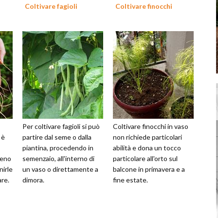
Coltivare fagioli
Coltivare finocchi
Per coltivare fagioli si può
Coltivare finocchi in vaso
 è
partire dal seme o dalla
non richiede particolari
piantina, procedendo in
abilità e dona un tocco
reno
semenzaio, all'interno di
particolare all'orto sul
nirle
un vaso o direttamente a
balcone in primavera e a
are.
dimora.
fine estate.