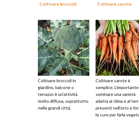
Coltivare broccoli
Coltivare carote
Coltivare broccoli in
Coltivare carote è
giardino, balcone o
semplice. L’importante
terrazzo è un'attività
seminare una varietà
molto diffusa, soprattutto
adatta al clima e al ter
nelle grandi città.
presenti nell’orto e for
le cure per farla veget