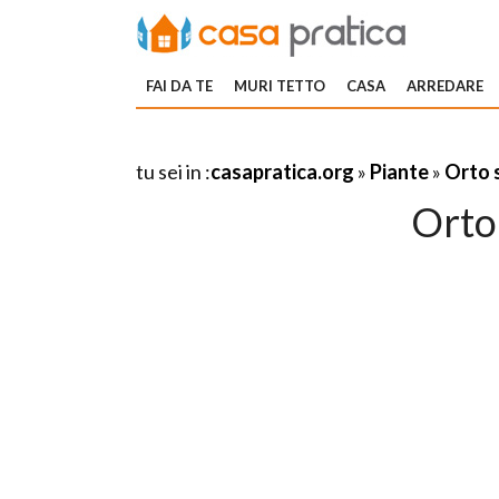
FAI DA TE
MURI TETTO
CASA
ARREDARE
tu sei in :
casapratica.org
»
Piante
»
Orto 
Orto