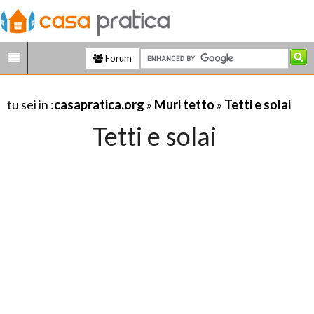
Forum
tu sei in :
casapratica.org
»
Muri tetto
»
Tetti e solai
Tetti e solai