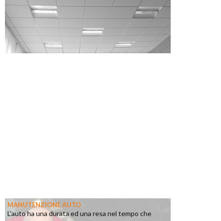
MANUTENZIONE AUTO
L'auto ha una durata ed una resa nel tempo che