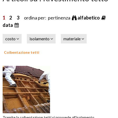
1
2
3
ordina per: pertinenza
alfabetico
data
costo
isolamento
materiale
Coibentazione tetti
Tramite la coibentazione tetti si provvede all'isolamento