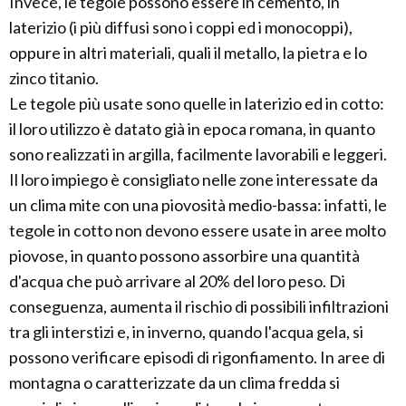
Invece, le tegole possono essere in cemento, in
laterizio (i più diffusi sono i coppi ed i monocoppi),
oppure in altri materiali, quali il metallo, la pietra e lo
zinco titanio.
Le tegole più usate sono quelle in laterizio ed in cotto:
il loro utilizzo è datato già in epoca romana, in quanto
sono realizzati in argilla, facilmente lavorabili e leggeri.
Il loro impiego è consigliato nelle zone interessate da
un clima mite con una piovosità medio-bassa: infatti, le
tegole in cotto non devono essere usate in aree molto
piovose, in quanto possono assorbire una quantità
d'acqua che può arrivare al 20% del loro peso. Di
conseguenza, aumenta il rischio di possibili infiltrazioni
tra gli interstizi e, in inverno, quando l'acqua gela, si
possono verificare episodi di rigonfiamento. In aree di
montagna o caratterizzate da un clima fredda si