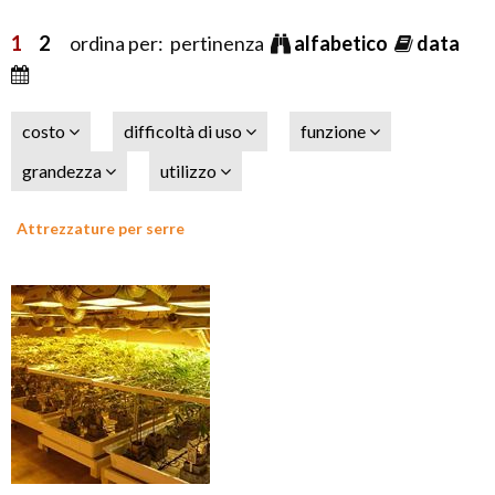
1
2
ordina per: pertinenza
alfabetico
data
costo
difficoltà di uso
funzione
grandezza
utilizzo
Attrezzature per serre