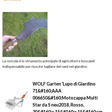
La roncola è lo strumento principale di agricoltori e boscaioli
indispensabile per riuscire tagliare dei rami nel giardino.
WOLF Garten 'Lupo di Giardino
71&#160;AAA
006650&#160;Motozappa Multi
Star da S neu2018, Rosso,
30&#160;x 15&#160;x 15&#160;cm