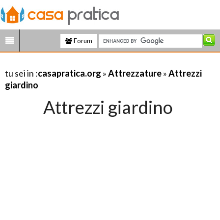
Forum
tu sei in :
casapratica.org
»
Attrezzature
»
Attrezzi
giardino
Attrezzi giardino