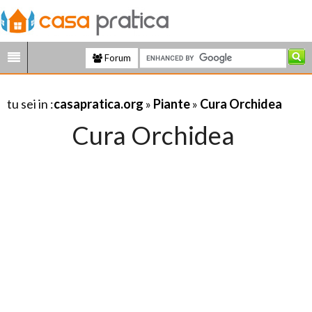
Forum
tu sei in :
casapratica.org
»
Piante
»
Cura Orchidea
Cura Orchidea