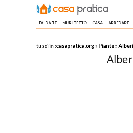
FAI DA TE
MURI TETTO
CASA
ARREDARE
tu sei in :
casapratica.org
»
Piante
»
Alberi
Alber