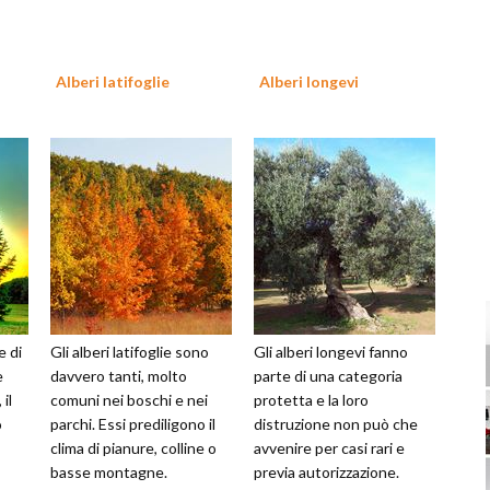
Alberi latifoglie
Alberi longevi
e di
Gli alberi latifoglie sono
Gli alberi longevi fanno
e
davvero tanti, molto
parte di una categoria
 il
comuni nei boschi e nei
protetta e la loro
o
parchi. Essi prediligono il
distruzione non può che
clima di pianure, colline o
avvenire per casi rari e
basse montagne.
previa autorizzazione.