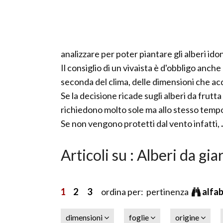
analizzare per poter piantare gli alberi idon
Il consiglio di un vivaista è d'obbligo anch
seconda del clima, delle dimensioni che acq
Se la decisione ricade sugli alberi da fru
richiedono molto sole ma allo stesso temp
Se non vengono protetti dal vento infatti,
Articoli su : Alberi da gi
1
2
3
ordina per: pertinenza
alfa
dimensioni
foglie
origine