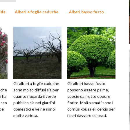
ida
Alberi a foglie caduche
Alberi basso fusto
Gli alberi a foglie caduche
Gli alberi basso fusto
a che
sono molto diffusi sia per
possono essere palme,
i ha
quanto riguarda il verde
specie da frutto oppure
esco
pubblico sia nei giardini
fiorite. Molto amati sono i
rde
domestici e ve ne sono
cornus kousa e i cercis per
molte varietà.
i fiori davvero colorati.