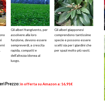
Gli alberi frangivento, per
Gli alberi giapponesi
sono
assolvere alla loro
comprendono tantissime
mi
funzione, devono essere
specie e possono essere
erni
sempreverdi, a crescita
scelti sia per i giardini che
.
rapida, compatti e
per spazi molto più vasti.
dell'altezza idonea al
luogo.
eri
Prezzo:
in offerta su Amazon a: 16,91€