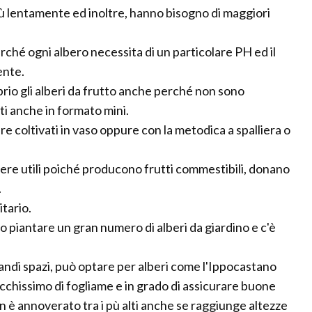
iù lentamente ed inoltre, hanno bisogno di maggiori
erché ogni albero necessita di un particolare PH ed il
ente.
oprio gli alberi da frutto anche perché non sono
i anche in formato mini.
re coltivati in vaso oppure con la metodica a spalliera o
essere utili poiché producono frutti commestibili, donano
.
itario.
o piantare un gran numero di alberi da giardino e c'è
randi spazi, può optare per alberi come l'Ippocastano
icchissimo di fogliame e in grado di assicurare buone
 è annoverato tra i pù alti anche se raggiunge altezze