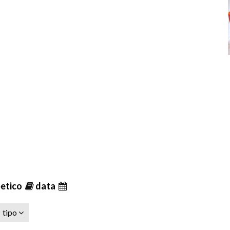
betico
data
tipo