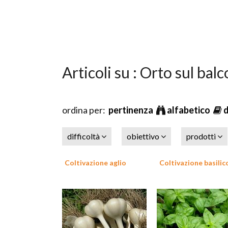
Articoli su : Orto sul bal
ordina per:
pertinenza
alfabetico
difficoltà
obiettivo
prodotti
Coltivazione aglio
Coltivazione basilic