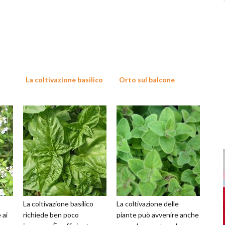
La coltivazione basilico
Orto sul balcone
La coltivazione basilico
La coltivazione delle
 ai
richiede ben poco
piante può avvenire anche