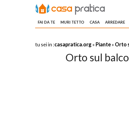
FAI DA TE
MURI TETTO
CASA
ARREDARE
tu sei in :
casapratica.org
»
Piante
»
Orto 
Orto sul balc