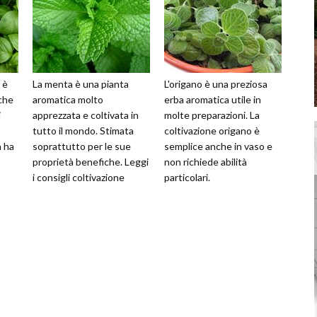
 è
La menta è una pianta
L'origano è una preziosa
nche
aromatica molto
erba aromatica utile in
i
apprezzata e coltivata in
molte preparazioni. La
tutto il mondo. Stimata
coltivazione origano è
a ha
soprattutto per le sue
semplice anche in vaso e
proprietà benefiche. Leggi
non richiede abilità
i consigli coltivazione
particolari.
menta.