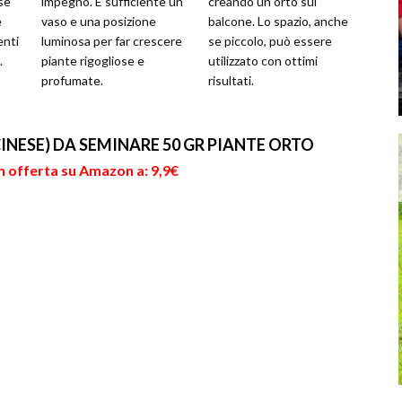
ase
impegno. È sufficiente un
creando un orto sul
e
vaso e una posizione
balcone. Lo spazio, anche
enti
luminosa per far crescere
se piccolo, può essere
.
piante rigogliose e
utilizzato con ottimi
profumate.
risultati.
INESE) DA SEMINARE 50 GR PIANTE ORTO
in offerta su Amazon a: 9,9€