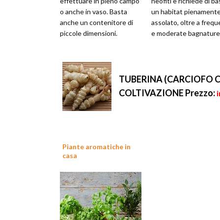
effettuare in pieno campo
neofiti e richiede di b
o anche in vaso. Basta
un habitat pienament
anche un contenitore di
assolato, oltre a frequ
piccole dimensioni.
e moderate bagnature
TUBERINA (CARCIOFO C
COLTIVAZIONE
Prezzo:
Piante aromatiche in
casa