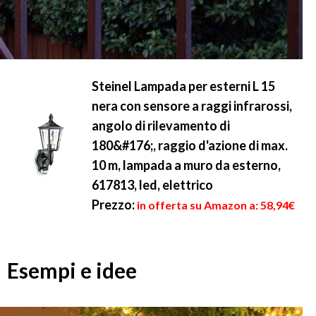
Steinel Lampada per esterni L 15
nera con sensore a raggi infrarossi,
angolo di rilevamento di
180&#176;, raggio d'azione di max.
10 m, lampada a muro da esterno,
617813, led, elettrico
Prezzo:
in offerta su Amazon a: 58,94€
Esempi e idee