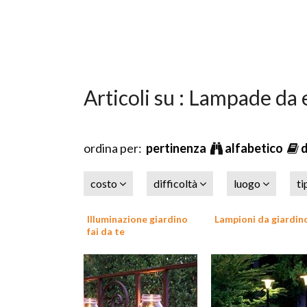
Articoli su : Lampade da
ordina per:
pertinenza
alfabetico
costo
difficoltà
luogo
ti
Illuminazione giardino
Lampioni da giardin
fai da te