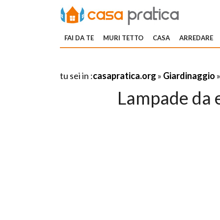
FAI DA TE
MURI TETTO
CASA
ARREDARE
tu sei in :
casapratica.org
»
Giardinaggio
Lampade da 