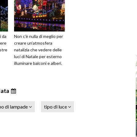
i da
Non c'è nulla di meglio per
iere
creare un'atmosfera
ostre
natalizia che vedere delle
luci di Natale per esterno
illuminare balconi e alberi.
data
po di lampade
tipo di luce