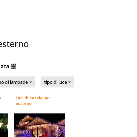
 esterno
data
po di lampade
tipo di luce
o
Luci di natale per
esterno