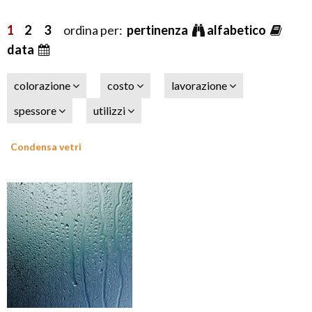
1
2
3
ordina per:
pertinenza
alfabetico
data
colorazione
costo
lavorazione
spessore
utilizzi
Condensa vetri