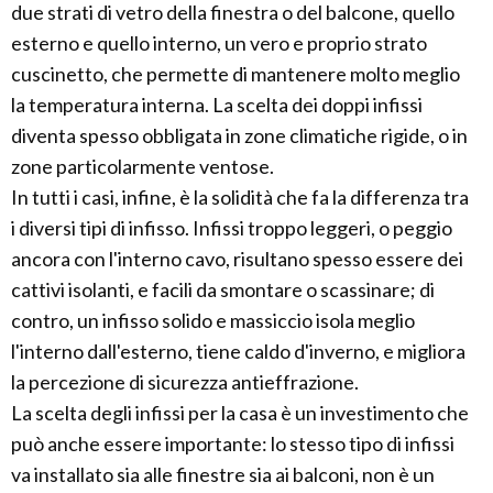
due strati di vetro della finestra o del balcone, quello
esterno e quello interno, un vero e proprio strato
cuscinetto, che permette di mantenere molto meglio
la temperatura interna. La scelta dei doppi infissi
diventa spesso obbligata in zone climatiche rigide, o in
zone particolarmente ventose.
In tutti i casi, infine, è la solidità che fa la differenza tra
i diversi tipi di infisso. Infissi troppo leggeri, o peggio
ancora con l'interno cavo, risultano spesso essere dei
cattivi isolanti, e facili da smontare o scassinare; di
contro, un infisso solido e massiccio isola meglio
l'interno dall'esterno, tiene caldo d'inverno, e migliora
la percezione di sicurezza antieffrazione.
La scelta degli infissi per la casa è un investimento che
può anche essere importante: lo stesso tipo di infissi
va installato sia alle finestre sia ai balconi, non è un