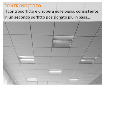
CONTROSOFFITTO
Il controsoffitto è un'opera edile piana, consistente
in un secondo soffitto posizionato più in bass...