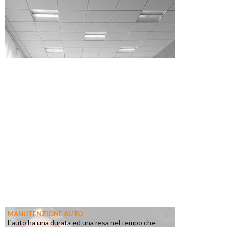
MANUTENZIONE AUTO
L'auto ha una durata ed una resa nel tempo che