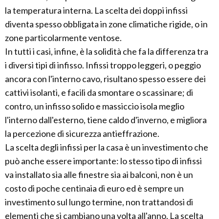
la temperatura interna. La scelta dei doppi infissi
diventa spesso obbligata in zone climatiche rigide, o in
zone particolarmente ventose.
In tutti i casi, infine, è la solidità che fa la differenza tra
i diversi tipi di infisso. Infissi troppo leggeri, o peggio
ancora con l'interno cavo, risultano spesso essere dei
cattivi isolanti, e facili da smontare o scassinare; di
contro, un infisso solido e massiccio isola meglio
l'interno dall'esterno, tiene caldo d'inverno, e migliora
la percezione di sicurezza antieffrazione.
La scelta degli infissi per la casa è un investimento che
può anche essere importante: lo stesso tipo di infissi
va installato sia alle finestre sia ai balconi, non è un
costo di poche centinaia di euro ed è sempre un
investimento sul lungo termine, non trattandosi di
elementi che si cambiano una volta all'anno. La scelta