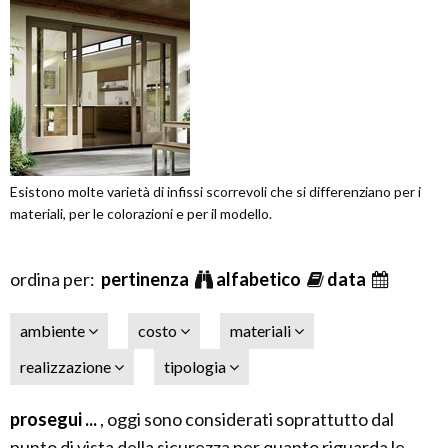
Esistono molte varietà di infissi scorrevoli che si differenziano per i
materiali, per le colorazioni e per il modello.
ordina per:
pertinenza
alfabetico
data
ambiente
costo
materiali
realizzazione
tipologia
prosegui ...
, oggi sono considerati soprattutto dal
punto di vista della sicurezza per quanto riguarda le