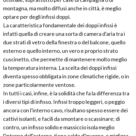
montagna, ma molto diffusi anche in città, è meglio
optare per degli infissi doppi.
La caratteristica fondamentale dei doppi infissi è
infatti quella di creare una sorta di camera d'aria tra i
due strati di vetro della finestra o del balcone, quello
esterno e quello interno, un vero e proprio strato
cuscinetto, che permette di mantenere molto meglio
la temperatura interna. La scelta dei doppi infissi
diventa spesso obbligata in zone climatiche rigide, o in
zone particolarmente ventose.
In tutti i casi, infine, è la solidità che fa la differenza tra
i diversi tipi di infisso. Infissi troppo leggeri, o peggio
ancora con l'interno cavo, risultano spesso essere dei
cattivi isolanti, e facili da smontare o scassinare; di
contro, un infisso solido e massiccio isola meglio
l'interno dall'esterno, tiene caldo d'inverno, e migliora