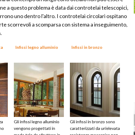
ione a questo problema è data dai controtelai telescopici,
ono uno dentro l'altro. I controtelai circolari ospitano
orte scorrevoli a scomparsa con sistema a inseguimento,
.
za
Infissi legno alluminio
Infissi in bronzo
za
Gli infissi legno alluminio
Gli infissi in bronzo sono
no
vengono progettati in
caratterizzati da un'elevata
modo tale da sfruttare in
resistenza meccanica non