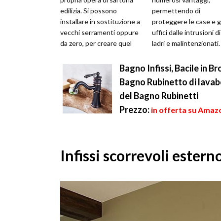
edilizia. Si possono
permettendo di
installare in sostituzione a
proteggere le case e gl
vecchi serramenti oppure
uffici dalle intrusioni di
da zero, per creare quel
ladri e malintenzionati.
punto luce mancante in
Infatti l'aumento di fur
un'...
nelle abita...
Bagno Infissi, Bacile in 
Bagno Rubinetto di lavab
del Bagno Rubinetti
Prezzo:
in offerta su Amazo
Infissi scorrevoli ester