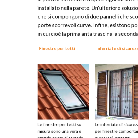
installato nella parete. Un'ulteriore soluz
che si compongono di due pannelli che scorr
porte scorrevoli curve. Infine, esistono p
in cui cioè la prima anta trascina la seconda
Finestre per tetti
Inferriate di sicurez
Le finestre per tetti su
Le inferriate di sicurez
misura sono una vera e
per finestre comporta
propria opera di sartoria
numerosi vantaggi,