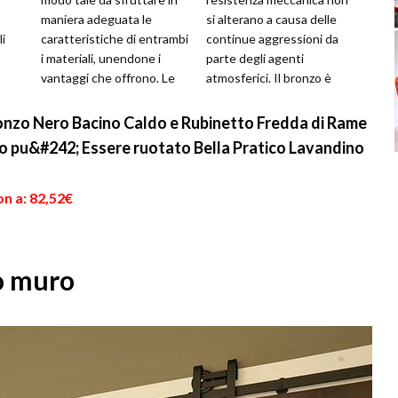
maniera adeguata le
si alterano a causa delle
i
caratteristiche di entrambi
continue aggressioni da
i materiali, unendone i
parte degli agenti
vantaggi che offrono. Le
atmosferici. Il bronzo è
ti
ante e il telaio sono carat...
una lega costituita da ra...
Bronzo Nero Bacino Caldo e Rubinetto Fredda di Rame
o pu&#242; Essere ruotato Bella Pratico Lavandino
n a: 82,52€
no muro