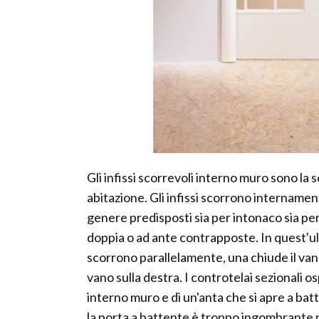
Gli infissi scorrevoli interno muro sono la 
abitazione. Gli infissi scorrono internament
genere predisposti sia per intonaco sia pe
doppia o ad ante contrapposte. In quest'ul
scorrono parallelamente, una chiude il vano s
vano sulla destra. I controtelai sezionali 
interno muro e di un'anta che si apre a bat
la porta a battente è troppo ingombrante