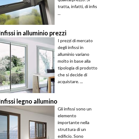
tratta, infatti, di infis
...
Infissi in alluminio prezzi
I prezzi di mercato
degli infissi in
alluminio variano
molto in base alla
tipologia di prodotto
che si decide di
acquistare. ...
Infissi legno allumino
Gli infissi sono un
elemento
importante nella
struttura di un
edificio. Sono