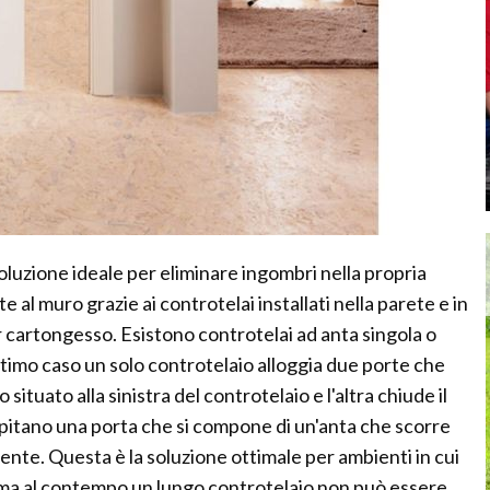
soluzione ideale per eliminare ingombri nella propria
e al muro grazie ai controtelai installati nella parete e in
r cartongesso. Esistono controtelai ad anta singola o
timo caso un solo controtelaio alloggia due porte che
ituato alla sinistra del controtelaio e l'altra chiude il
ospitano una porta che si compone di un'anta che scorre
tente. Questa è la soluzione ottimale per ambienti in cui
 ma al contempo un lungo controtelaio non può essere