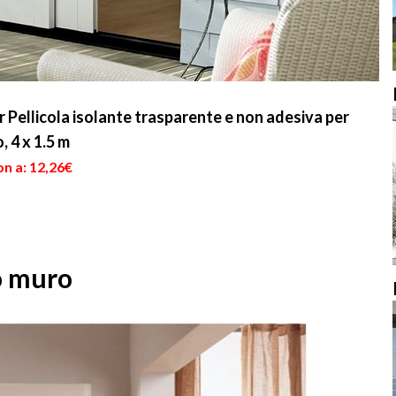
Pellicola isolante trasparente e non adesiva per
, 4 x 1.5 m
n a: 12,26€
no muro