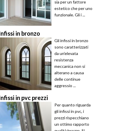
sia per un fattore
estetico che per uno
funzionale. Gli i ...
Infissi in bronzo
Gli infissi in bronzo
sono caratterizzati
da un'elevata
resistenza
meccanica non si
alterano a causa
delle continue
aggressio ...
Infissi in pvc prezzi
Per quanto riguarda
gli infissi in pvc, i
prezzi rispecchiano
un ottimo rapporto
qualità/prezzo. Si