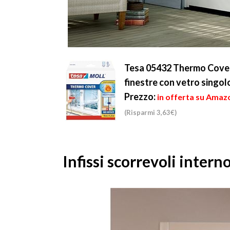
Tesa 05432 Thermo Cover 
finestre con vetro singolo
Prezzo:
in offerta su Amazo
(Risparmi 3,63€)
Infissi scorrevoli inter