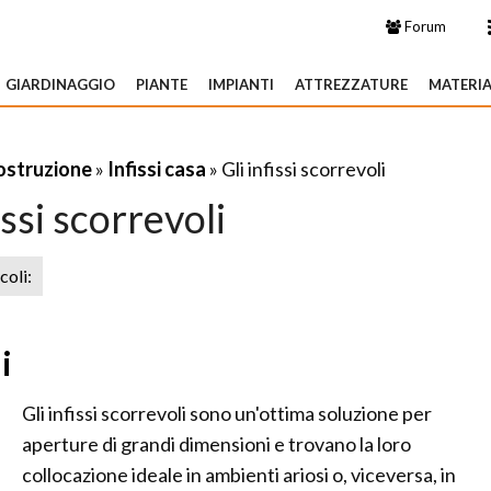
Forum
GIARDINAGGIO
PIANTE
IMPIANTI
ATTREZZATURE
MATERIA
costruzione
»
Infissi casa
» Gli infissi scorrevoli
issi scorrevoli
icoli:
i
Gli infissi scorrevoli sono un'ottima soluzione per
aperture di grandi dimensioni e trovano la loro
collocazione ideale in ambienti ariosi o, viceversa, in