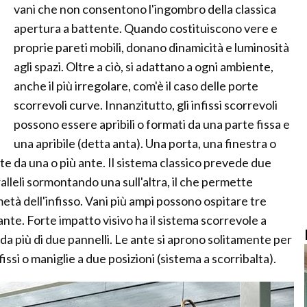
vani che non consentono l'ingombro della classica
apertura a battente. Quando costituiscono vere e
proprie pareti mobili, donano dinamicità e luminosità
agli spazi. Oltre a ciò, si adattano a ogni ambiente,
anche il più irregolare, com'è il caso delle porte
scorrevoli curve. Innanzitutto, gli infissi scorrevoli
possono essere apribili o formati da una parte fissa e
una apribile (detta anta). Una porta, una finestra o
 da una o più ante. Il sistema classico prevede due
alleli sormontando una sull'altra, il che permette
tà dell'infisso. Vani più ampi possono ospitare tre
ante. Forte impatto visivo ha il sistema scorrevole a
da più di due pannelli. Le ante si aprono solitamente per
ssi o maniglie a due posizioni (sistema a scorribalta).