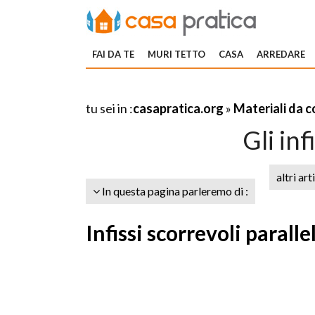
FAI DA TE
MURI TETTO
CASA
ARREDARE
tu sei in :
casapratica.org
»
Materiali da 
Gli inf
altri art
In questa pagina parleremo di :
Infissi scorrevoli parallel