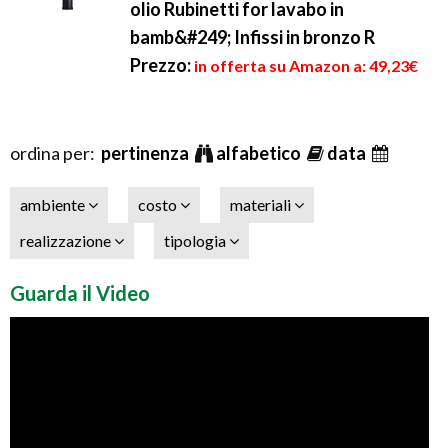
olio Rubinetti for lavabo in
bamb&#249; Infissi in bronzo R
Prezzo:
in offerta su Amazon a: 49,23€
ordina per:
pertinenza
alfabetico
data
ambiente
costo
materiali
realizzazione
tipologia
Guarda il Video