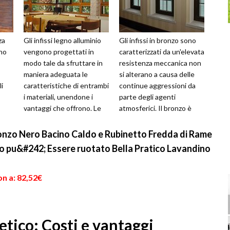
za
Gli infissi legno alluminio
Gli infissi in bronzo sono
no
vengono progettati in
caratterizzati da un'elevata
modo tale da sfruttare in
resistenza meccanica non
maniera adeguata le
si alterano a causa delle
i
caratteristiche di entrambi
continue aggressioni da
i materiali, unendone i
parte degli agenti
vantaggi che offrono. Le
atmosferici. Il bronzo è
ti
ante e il telaio sono carat...
una lega costituita da ra...
Bronzo Nero Bacino Caldo e Rubinetto Fredda di Rame
o pu&#242; Essere ruotato Bella Pratico Lavandino
n a: 82,52€
etico: Costi e vantaggi