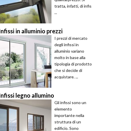
tratta, infatti, di infis
...
Infissi in alluminio prezzi
I prezzi di mercato
degli infissi in
alluminio variano
molto in base alla
tipologia di prodotto
che si decide di
acquistare. ...
Infissi legno allumino
Gli infissi sono un
elemento
importante nella
struttura di un
edificio. Sono