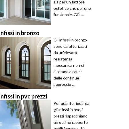
sia per un fattore
estetico che per uno
funzionale. Gli i ...
Infissi in bronzo
Gli infissi in bronzo
sono caratterizzati
da un'elevata
resistenza
meccanica non si
alterano a causa
delle continue
aggressio ...
Infissi in pvc prezzi
Per quanto riguarda
gli infissi in pvc, i
prezzi rispecchiano
un ottimo rapporto
qualità/prezzo. Si