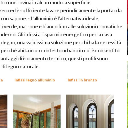
stro non rovina in alcun modo la superficie.
ero ed è sufficiente lavare periodicamente la porta o la
 un sapone. - L'alluminio è l'alternativa ideale,
ssici verde, marrone e bianco fino alle soluzioni cromatiche
moderno. Gli infissi a risparmio energetico per la casa
legno, una validissima soluzione per chi ha la necessità
ri perché abita in un contesto urbano in cui è consentito
i vantaggi di isolamento termico, questi profili sono
e di legno naturale.
za
Infissi legno alluminio
Infissi in bronzo