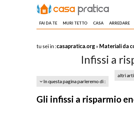
FAI DA TE
MURI TETTO
CASA
ARREDARE
tu sei in :
casapratica.org
»
Materiali da 
Infissi a r
altri art
In questa pagina parleremo di :
Gli infissi a risparmio e