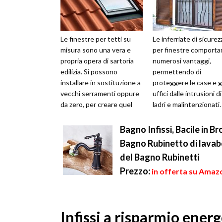
Le finestre per tetti su
Le inferriate di sicurez
misura sono una vera e
per finestre comporta
propria opera di sartoria
numerosi vantaggi,
edilizia. Si possono
permettendo di
installare in sostituzione a
proteggere le case e gl
vecchi serramenti oppure
uffici dalle intrusioni di
da zero, per creare quel
ladri e malintenzionati.
punto luce mancante in
Infatti l'aumento di fur
un'...
nelle abita...
Bagno Infissi, Bacile in 
Bagno Rubinetto di lavab
del Bagno Rubinetti
Prezzo:
in offerta su Amazo
Infissi a risparmio energ