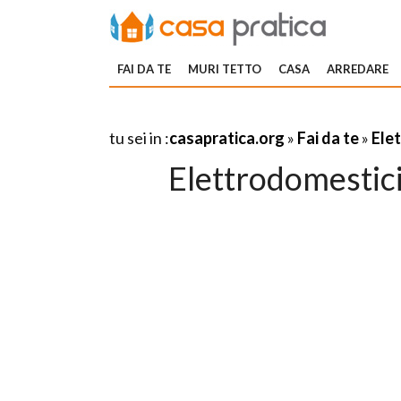
FAI DA TE
MURI TETTO
CASA
ARREDARE
tu sei in :
casapratica.org
»
Fai da te
»
Elet
Elettrodomestici