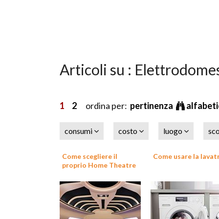
Articoli su : Elettrodome
1
2
ordina per:
pertinenza
alfabet
consumi
costo
luogo
sc
Come scegliere il
Come usare la lavat
proprio Home Theatre