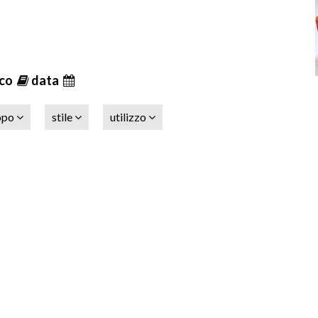
ico
data
opo
stile
utilizzo