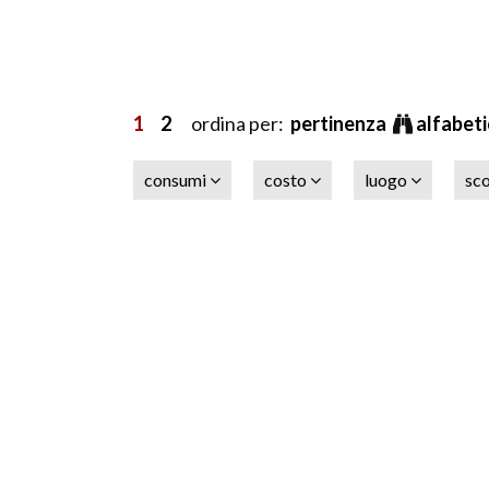
1
2
ordina per:
pertinenza
alfabet
consumi
costo
luogo
sc