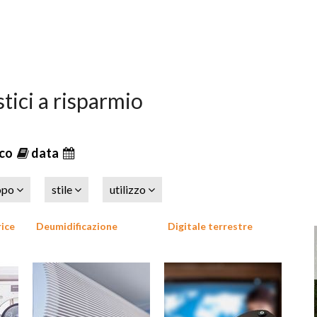
stici a risparmio
ico
data
opo
stile
utilizzo
rice
Deumidificazione
Digitale terrestre