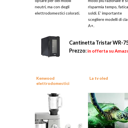
optare per dei mobili
modo più razionale e si
neutri, ma con degli
risparmia tempo, fatica
elettrodomestici colorati.
soldi. E' importante
scegliere modelli di cl
A+.
Cantinetta Tristar WR-750
Prezzo:
in offerta su Amaz
Kenwood
La tv oled
elettrodomestici