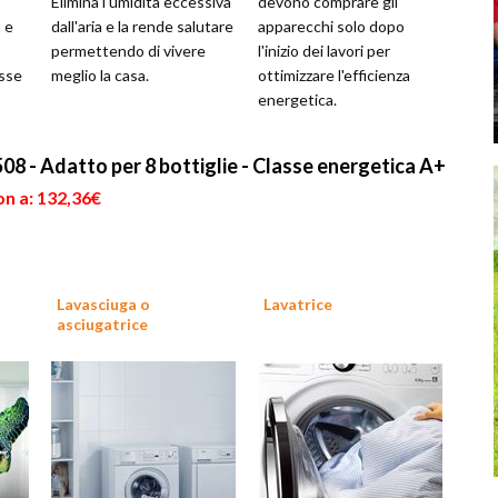
Elimina l'umidità eccessiva
devono comprare gli
 e
dall'aria e la rende salutare
apparecchi solo dopo
permettendo di vivere
l'inizio dei lavori per
asse
meglio la casa.
ottimizzare l'efficienza
energetica.
8 - Adatto per 8 bottiglie - Classe energetica A+
on a: 132,36€
Lavasciuga o
Lavatrice
asciugatrice