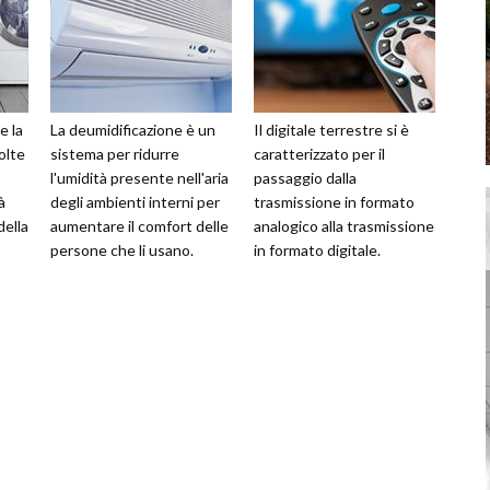
e la
La deumidificazione è un
Il digitale terrestre si è
olte
sistema per ridurre
caratterizzato per il
l'umidità presente nell'aria
passaggio dalla
à
degli ambienti interni per
trasmissione in formato
della
aumentare il comfort delle
analogico alla trasmissione
persone che li usano.
in formato digitale.