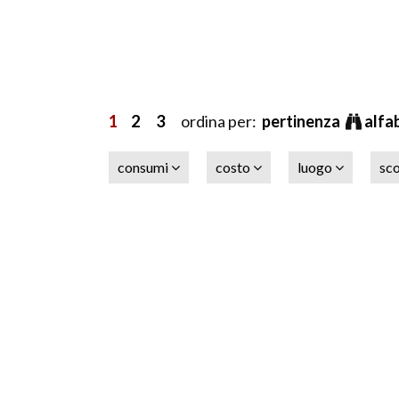
1
2
3
ordina per:
pertinenza
alfa
consumi
costo
luogo
sc