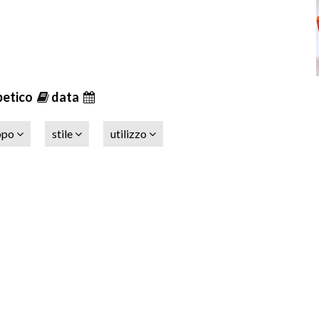
betico
data
opo
stile
utilizzo