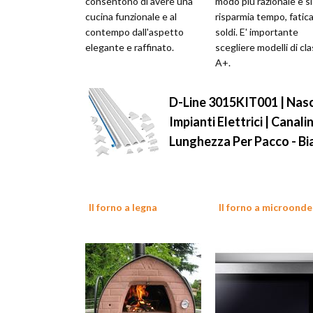
consentono di avere una
modo più razionale e si
cucina funzionale e al
risparmia tempo, fatica
contempo dall'aspetto
soldi. E' importante
elegante e raffinato.
scegliere modelli di cl
A+.
D-Line 3015KIT001 | Nasco
Impianti Elettrici | Canali
Lunghezza Per Pacco - B
Il forno a legna
Il forno a microonde