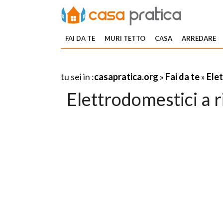
FAI DA TE
MURI TETTO
CASA
ARREDARE
tu sei in :
casapratica.org
»
Fai da te
»
Elet
Elettrodomestici a 