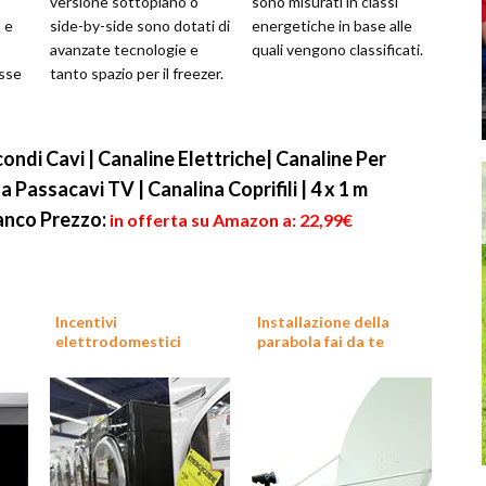
versione sottopiano o
sono misurati in classi
 e
side-by-side sono dotati di
energetiche in base alle
avanzate tecnologie e
quali vengono classificati.
asse
tanto spazio per il freezer.
ndi Cavi | Canaline Elettriche| Canaline Per
na Passacavi TV | Canalina Coprifili | 4 x 1 m
ianco
Prezzo:
in offerta su Amazon a: 22,99€
Incentivi
Installazione della
elettrodomestici
parabola fai da te