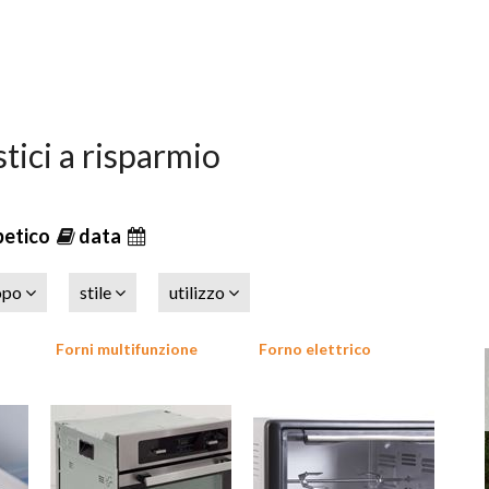
stici a risparmio
betico
data
opo
stile
utilizzo
Forni multifunzione
Forno elettrico