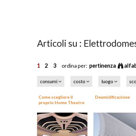
Articoli su : Elettrodome
1
2
3
ordina per:
pertinenza
alfa
consumi
costo
luogo
sc
Come scegliere il
Deumidificazione
proprio Home Theatre