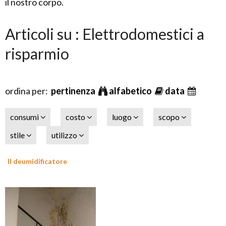
il nostro corpo.
Articoli su : Elettrodomestici a
risparmio
ordina per:
pertinenza
alfabetico
data
consumi
costo
luogo
scopo
stile
utilizzo
Il deumidificatore