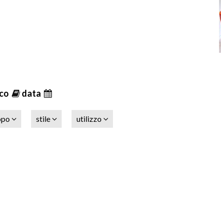
ico
data
opo
stile
utilizzo