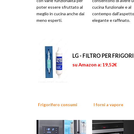
con varie funzionalità per
consentono di avere 
poter essere sfruttato al
cucina funzionale e al
meglio in cucina anche dai
contempo dall'aspett
meno esperti.
elegante e raffinato.
LG - FILTRO PER FRIGO
su Amazon a: 19,52€
Frigorifero consumi
I forni a vapore