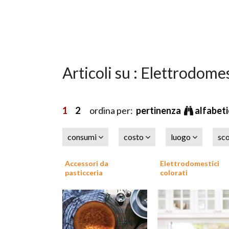
Articoli su : Elettrodome
1
2
ordina per:
pertinenza
alfabet
consumi
costo
luogo
sc
Accessori da
Elettrodomestici
pasticceria
colorati