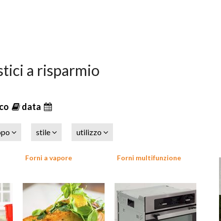
stici a risparmio
ico
data
opo
stile
utilizzo
Forni a vapore
Forni multifunzione