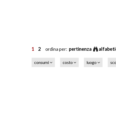
1
2
ordina per:
pertinenza
alfabet
consumi
costo
luogo
sc