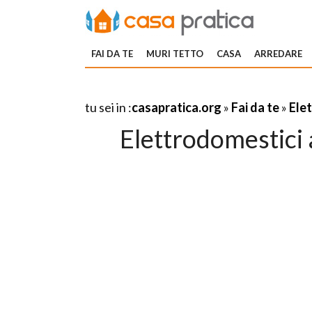
FAI DA TE
MURI TETTO
CASA
ARREDARE
tu sei in :
casapratica.org
»
Fai da te
»
Elet
Elettrodomestici 