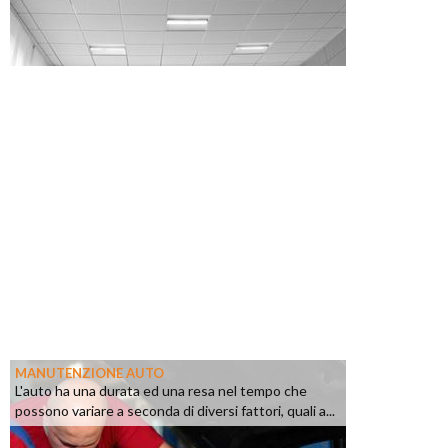
MANUTENZIONE AUTO
L'auto ha una durata ed una resa nel tempo che
possono variare a seconda di diversi fattori, quali a...