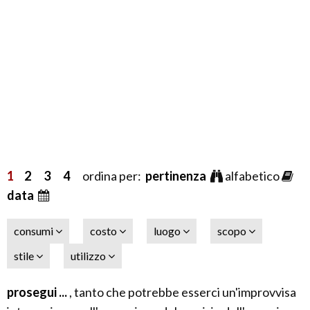
1
2
3
4
ordina per:
pertinenza
alfabetico
data
consumi
costo
luogo
scopo
stile
utilizzo
prosegui ...
, tanto che potrebbe esserci un'improvvisa