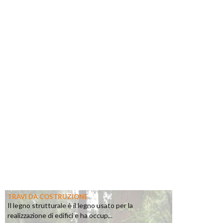
TRAVI DA COSTRUZIONE
Il legno strutturale è il legno usato per la
realizzazione di edifici e ha occup...