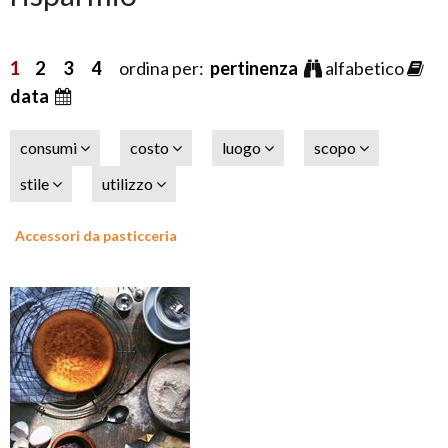
1
2
3
4
ordina per:
pertinenza
alfabetico
data
consumi
costo
luogo
scopo
stile
utilizzo
Accessori da pasticceria