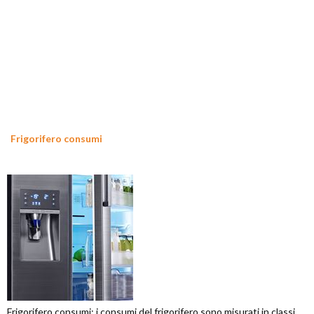
Frigorifero consumi
Frigorifero consumi: i consumi del frigorifero sono misurati in classi