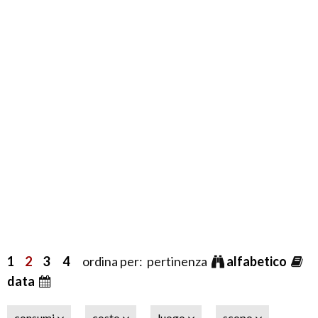
1
2
3
4
ordina per: pertinenza
alfabetico
data
consumi
costo
luogo
scopo