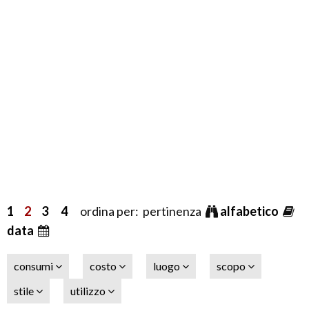
1
2
3
4
ordina per: pertinenza
alfabetico
data
consumi
costo
luogo
scopo
stile
utilizzo