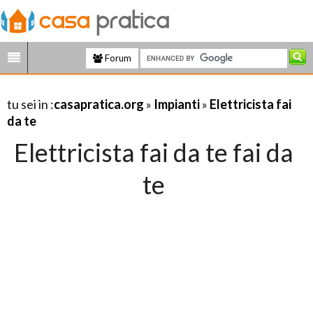
Forum
tu sei in :
casapratica.org
»
Impianti
»
Elettricista fai
da te
Elettricista fai da te fai da
te