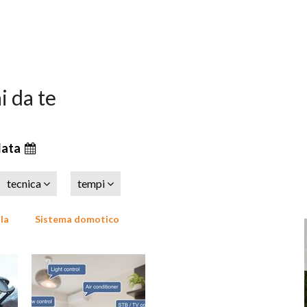
ai da te
data
tecnica
tempi
la
Sistema domotico