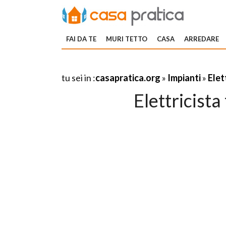
FAI DA TE
MURI TETTO
CASA
ARREDARE
tu sei in :
casapratica.org
»
Impianti
»
Elet
Elettricista