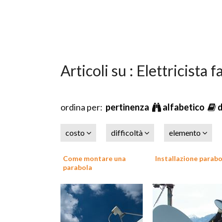
Articoli su : Elettricista f
ordina per:
pertinenza
alfabetico
costo
difficoltà
elemento
Come montare una
Installazione parabo
parabola