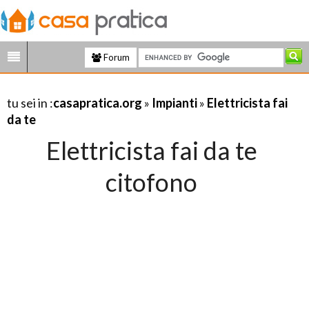
Forum
tu sei in :
casapratica.org
»
Impianti
»
Elettricista fai
da te
Elettricista fai da te
citofono