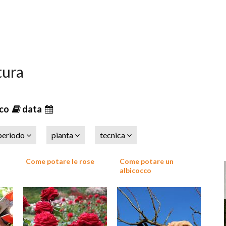
tura
ico
data
periodo
pianta
tecnica
Come potare le rose
Come potare un
albicocco