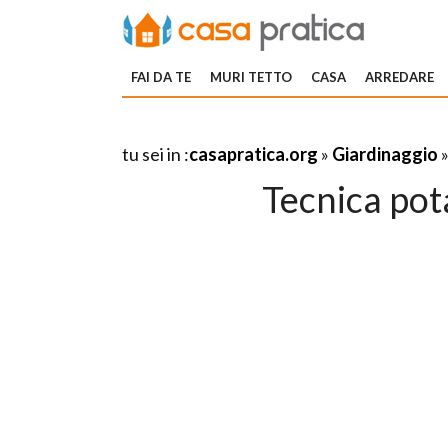
FAI DA TE
MURI TETTO
CASA
ARREDARE
tu sei in :
casapratica.org
»
Giardinaggio
Tecnica pota