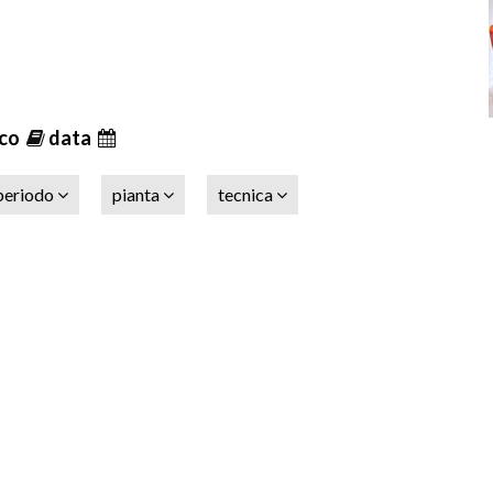
ico
data
periodo
pianta
tecnica