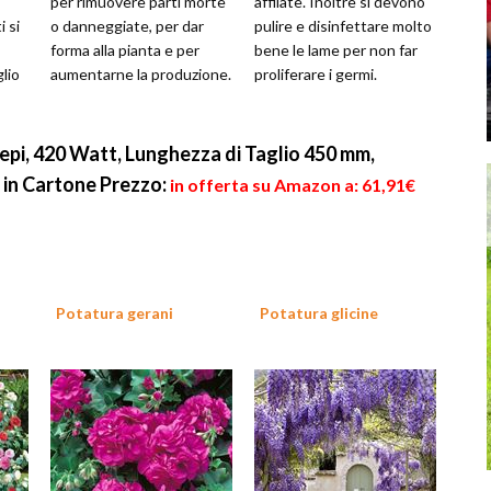
per rimuovere parti morte
affilate. Inoltre si devono
i si
o danneggiate, per dar
pulire e disinfettare molto
forma alla pianta e per
bene le lame per non far
lio
aumentarne la produzione.
proliferare i germi.
epi, 420 Watt, Lunghezza di Taglio 450 mm,
, in Cartone
Prezzo:
in offerta su Amazon a: 61,91€
Potatura gerani
Potatura glicine