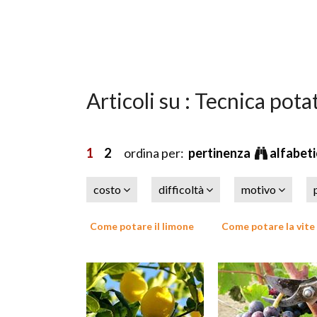
Articoli su : Tecnica pota
1
2
ordina per:
pertinenza
alfabet
costo
difficoltà
motivo
Come potare il limone
Come potare la vite