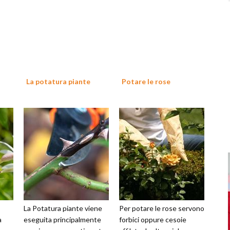
a
La potatura piante
Potare le rose
La Potatura piante viene
Per potare le rose servono
a
eseguita principalmente
forbici oppure cesoie