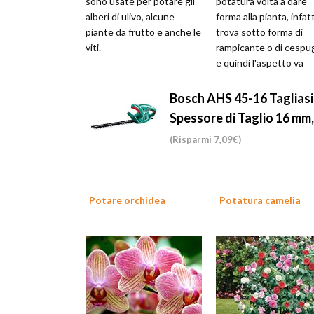
sono usate per potare gli
potatura volta a dare
alberi di ulivo, alcune
forma alla pianta, infatt
piante da frutto e anche le
trova sotto forma di
viti.
rampicante o di cespug
e quindi l'aspetto va
curato.
Bosch AHS 45-16 Tagliasi
Spessore di Taglio 16 mm
(Risparmi 7,09€)
Potare orchidea
Potatura camelia