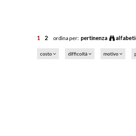
1
2
ordina per:
pertinenza
alfabet
costo
difficoltà
motivo