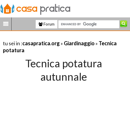
Forum
tu sei in :
casapratica.org
»
Giardinaggio
»
Tecnica
potatura
Tecnica potatura
autunnale