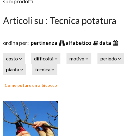
suoi prodotti.
Articoli su : Tecnica potatura
ordina per:
pertinenza
alfabetico
data
costo
difficoltà
motivo
periodo
pianta
tecnica
Come potare un albicocco