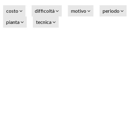
costo
difficoltà
motivo
periodo
pianta
tecnica