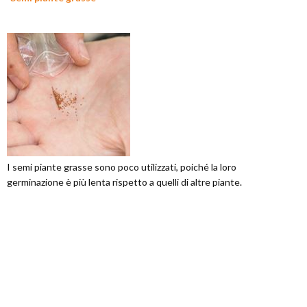
I semi piante grasse sono poco utilizzati, poiché la loro
germinazione è più lenta rispetto a quelli di altre piante.