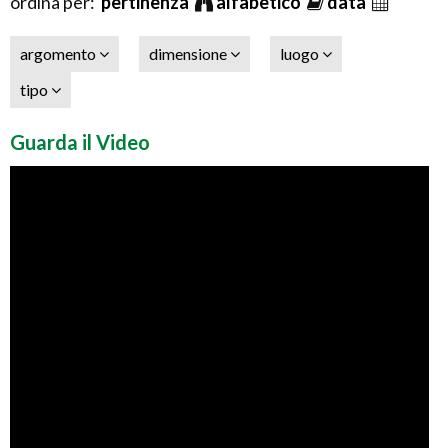
ordina per:
pertinenza
alfabetico
data
argomento
dimensione
luogo
tipo
Guarda il Video