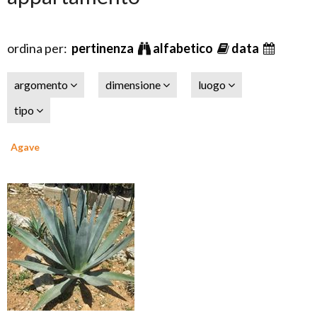
ordina per:
pertinenza
alfabetico
data
argomento
dimensione
luogo
tipo
Agave