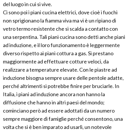
del luogo in cui si vive.
Ci sono poi i piani cucina elettrici, dove cioè i fuochi
non sprigionano la fiamma viva ma vi è un ripiano di
vetro termo resistente che si scalda a contatto con
una serpentina. Tali piani cucina sono detti anche piani
ad induzione, e il loro funzionamento è leggermente
diverso rispetto ai piani cottura a gas. Si prestano
maggiormente ad effettuare cotture veloci, da
realizzare a temperature elevate. Con le piastre ad
induzione bisogna sempre usare delle pentole adatte,
perché altrimenti si potrebbe finire per bruciarle. In
Italia, i piani ad induzione ancora non hanno la
diffusione che hanno in altri paesi del mondo;
cominciano però ad essere adottati da un numero
sempre maggiore di famiglie perché consentono, una
volta che si è ben imparato ad usarli, un notevole