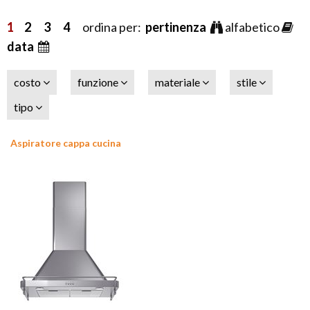
1
2
3
4
ordina per:
pertinenza
alfabetico
data
costo
funzione
materiale
stile
tipo
Aspiratore cappa cucina