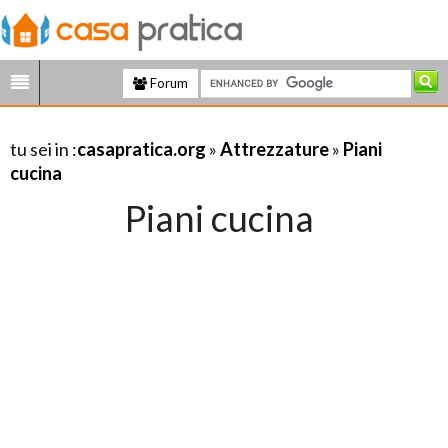
Forum
tu sei in :
casapratica.org
»
Attrezzature
»
Piani
cucina
Piani cucina