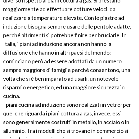
diverso rispetto ai piani cottura a gas. Si prestano
maggiormente ad effettuare cotture veloci, da
realizzare a temperature elevate. Con le piastre ad
induzione bisogna sempre usare delle pentole adatte,
perché altrimenti si potrebbe finire per bruciarle. In
Italia, i piani ad induzione ancora non hanno la
diffusione che hanno in altri paesi del mondo;
cominciano però ad essere adottati da un numero
sempre maggiore di famiglie perché consentono, una
volta che si è ben imparato ad usarli, un notevole
risparmio energetico, ed una maggiore sicurezza in
cucina.
I piani cucina ad induzione sono realizzati in vetro; per
quel che riguarda i piani cottura a gas, invece, essi
sono generalmente costruiti in metallo, in acciaio o in
alluminio. Tra i modelli che si trovano in commercio si