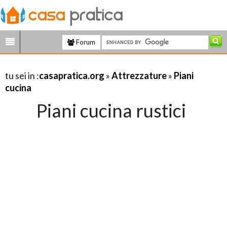
Forum
tu sei in :
casapratica.org
»
Attrezzature
»
Piani
cucina
Piani cucina rustici