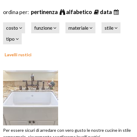
ordina per:
pertinenza
alfabetico
data
costo
funzione
materiale
stile
tipo
Lavelli rustici
Per essere sicuri di arredare con vero gusto le nostre cucine in stile
campagnolo, sicuramente sceglieremo lavelli rustici.