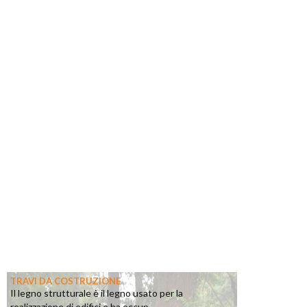
TRAVI DA COSTRUZIONE
Il legno strutturale è il legno usato per la
realizzazione di edifici e ha occup...