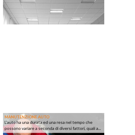
MANUTENZIONE AUTO
L'auto ha una durata ed una resa nel tempo che
possono variare a seconda di diversi fattori, quali a...