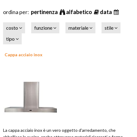
ordina per:
pertinenza
alfabetico
data
costo
funzione
materiale
stile
tipo
Cappa acciaio inox
La cappa acciaio inox è un vero oggetto d'arredamento, che
abbellisce la cucina, anche attraverso materiali ricercati e forme