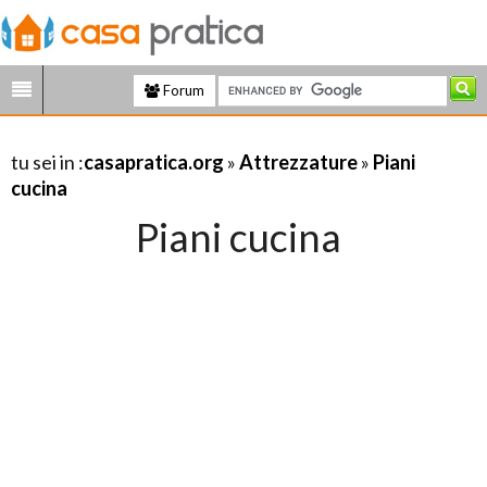
Forum
tu sei in :
casapratica.org
»
Attrezzature
»
Piani
cucina
Piani cucina