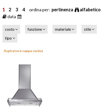
1
2
3
4
ordina per:
pertinenza
alfabetico
data
costo
funzione
materiale
stile
tipo
Aspiratore cappa cucina