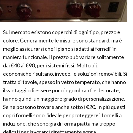
Sul mercato esistono coperchi di ogni tipo, prezzo e
colore. Generalmente le misure sono standard, ma è
meglio assicurarsi che il piano si adatti ai fornelli in
maniera funzionale. Il prezzo può variare solitamente
dai €40 ai €90, per i sistemi fissi. Molto più
economiche risultano, invece, le soluzioni removibili. Si
tratta di tavole, spesso in vetro temperato, che hanno
il vantaggio di essere poco ingombranti e decorate;
hanno quindi un maggiore grado di personalizzazione.
Se ne possono trovare anche sotto i €20. In più questi
copri fornelli sono l'ideale per proteggere i fornelli a
induzione, che sono già di forma piatta ma troppo
delicati per lavorarci direttamente sopra.