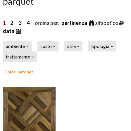
parquet
1
2
3
4
ordina per:
pertinenza
alfabetico
data
ambiente
costo
stile
tipologia
trattamento
Colori parquet