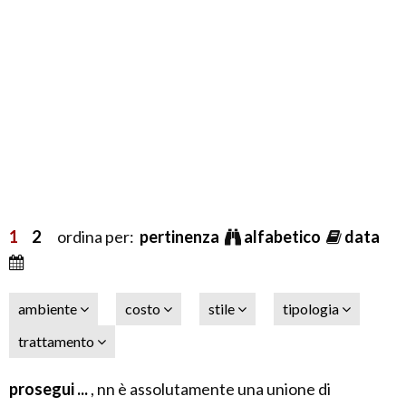
1
2
ordina per:
pertinenza
alfabetico
data
ambiente
costo
stile
tipologia
trattamento
prosegui ...
, nn è assolutamente una unione di