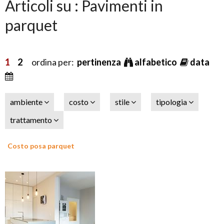
Articoli su : Pavimenti in
parquet
1
2
ordina per:
pertinenza
alfabetico
data
ambiente
costo
stile
tipologia
trattamento
Costo posa parquet