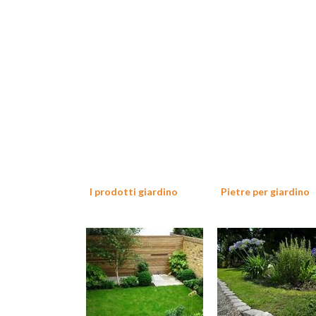
I prodotti giardino
Pietre per giardino