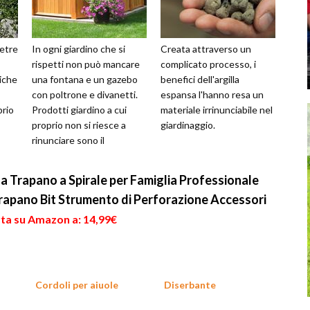
ietre
In ogni giardino che si
Creata attraverso un
rispetti non può mancare
complicato processo, i
tiche
una fontana e un gazebo
benefici dell'argilla
con poltrone e divanetti.
espansa l'hanno resa un
prio
Prodotti giardino a cui
materiale irrinunciabile nel
proprio non si riesce a
giardinaggio.
rinunciare sono il
barbecue e i dondoli.
a Trapano a Spirale per Famiglia Professionale
Trapano Bit Strumento di Perforazione Accessori
rta su Amazon a: 14,99€
Cordoli per aiuole
Diserbante