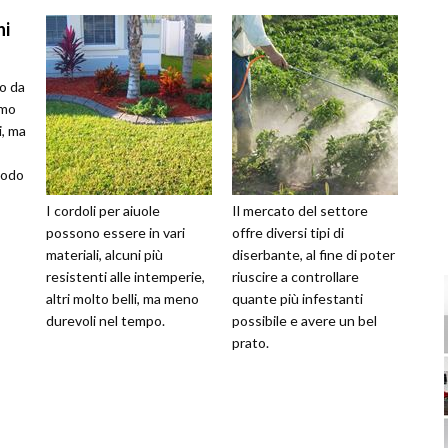
no da
amo
i, ma
modo
I cordoli per aiuole
Il mercato del settore
possono essere in vari
offre diversi tipi di
materiali, alcuni più
diserbante, al fine di poter
resistenti alle intemperie,
riuscire a controllare
altri molto belli, ma meno
quante più infestanti
durevoli nel tempo.
possibile e avere un bel
prato.