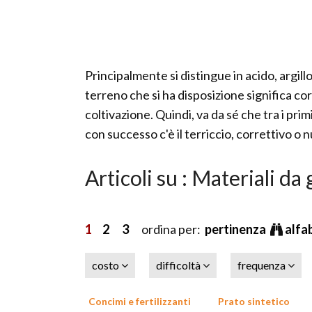
Principalmente si distingue in acido, argil
terreno che si ha disposizione significa cor
coltivazione. Quindi, va da sé che tra i pri
con successo c'è il terriccio, correttivo o
Articoli su : Materiali da
1
2
3
ordina per:
pertinenza
alfa
costo
difficoltà
frequenza
Concimi e fertilizzanti
Prato sintetico