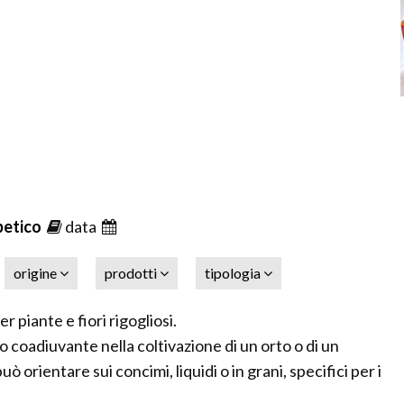
betico
data
origine
prodotti
tipologia
er piante e fiori rigogliosi.
 coadiuvante nella coltivazione di un orto o di un
uò orientare sui concimi, liquidi o in grani, specifici per i