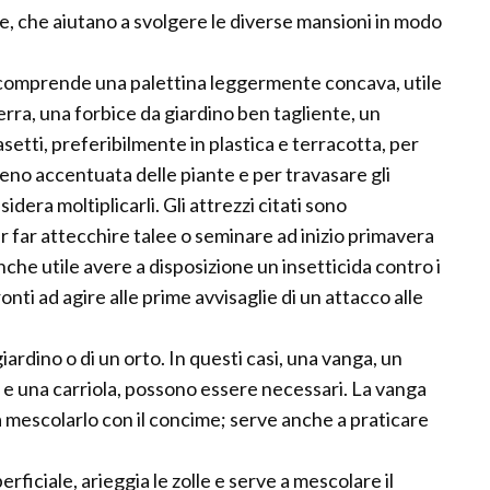
ere, che aiutano a svolgere le diverse mansioni in modo
ne comprende una palettina leggermente concava, utile
rra, una forbice da giardino ben tagliente, un
asetti, preferibilmente in plastica e terracotta, per
eno accentuata delle piante e per travasare gli
era moltiplicarli. Gli attrezzi citati sono
r far attecchire talee o seminare ad inizio primavera
che utile avere a disposizione un insetticida contro i
nti ad agire alle prime avvisaglie di un attacco alle
iardino o di un orto. In questi casi, una vanga, un
pi e una carriola, possono essere necessari. La vanga
 a mescolarlo con il concime; serve anche a praticare
ficiale, arieggia le zolle e serve a mescolare il