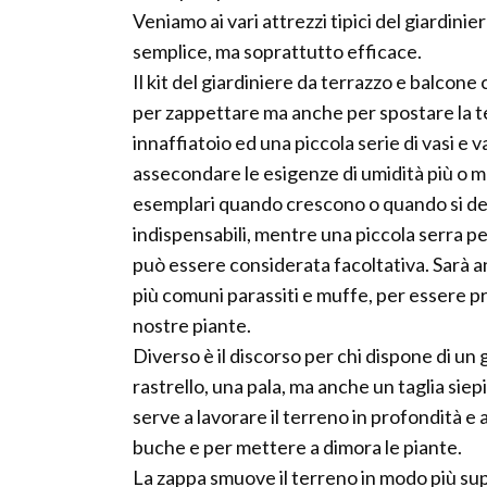
Veniamo ai vari attrezzi tipici del giardini
semplice, ma soprattutto efficace.
Il kit del giardiniere da terrazzo e balco
per zappettare ma anche per spostare la te
innaffiatoio ed una piccola serie di vasi e v
assecondare le esigenze di umidità più o m
esemplari quando crescono o quando si desid
indispensabili, mentre una piccola serra pe
può essere considerata facoltativa. Sarà an
più comuni parassiti e muffe, per essere pro
nostre piante.
Diverso è il discorso per chi dispone di un g
rastrello, una pala, ma anche un taglia sie
serve a lavorare il terreno in profondità e
buche e per mettere a dimora le piante.
La zappa smuove il terreno in modo più super