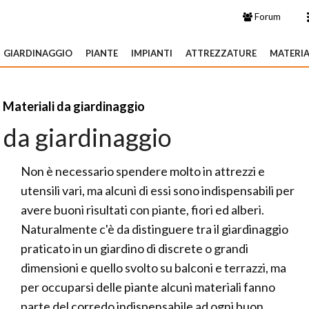
Forum
GIARDINAGGIO
PIANTE
IMPIANTI
ATTREZZATURE
MATERIA
»
Materiali da giardinaggio
 da giardinaggio
Non è necessario spendere molto in attrezzi e
utensili vari, ma alcuni di essi sono indispensabili per
avere buoni risultati con piante, fiori ed alberi.
Naturalmente c'è da distinguere tra il giardinaggio
praticato in un giardino di discrete o grandi
dimensioni e quello svolto su balconi e terrazzi, ma
per occuparsi delle piante alcuni materiali fanno
parte del corredo indispensabile ad ogni buon