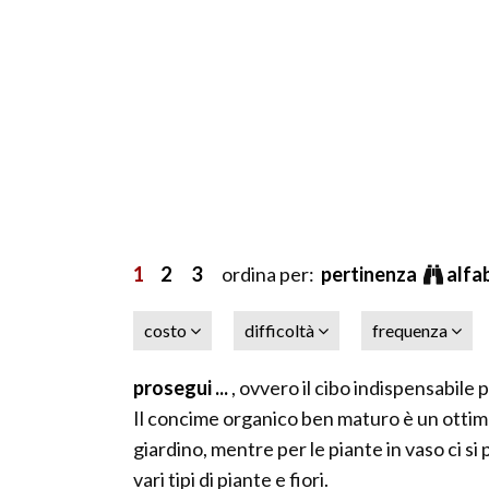
1
2
3
ordina per:
pertinenza
alfa
costo
difficoltà
frequenza
prosegui ...
, ovvero il cibo indispensabile p
Il concime organico ben maturo è un ottimo
giardino, mentre per le piante in vaso ci si p
vari tipi di piante e fiori.