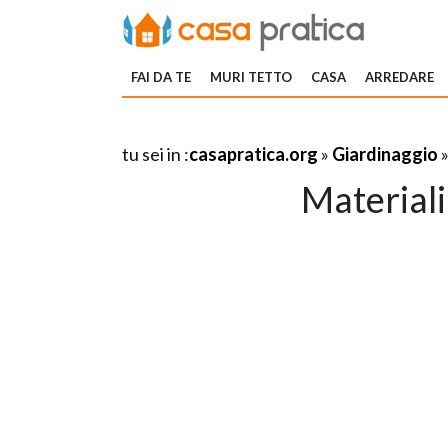
FAI DA TE
MURI TETTO
CASA
ARREDARE
tu sei in :
casapratica.org
»
Giardinaggio
Materiali